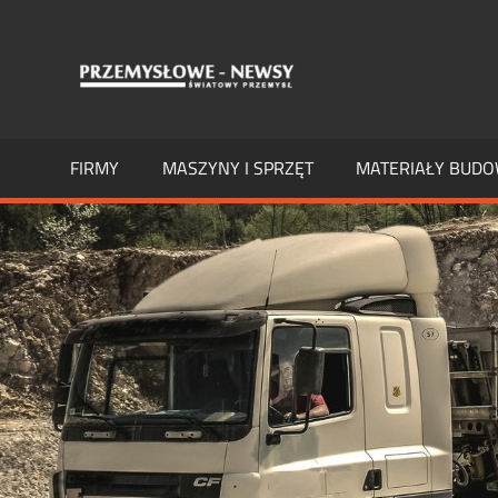
Skip
to
PRZEMY
Światowy
content
Przemysł
NEWSY
FIRMY
MASZYNY I SPRZĘT
MATERIAŁY BUD