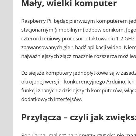
Mały, wielki komputer
Raspberry Pi, będąc pierwszym komputerem jed
stacjonarnym (i mobilnym) odpowiednikom. Jego
czterordzeniowy procesor o taktowaniu 1.2 GHz 
zaawansowanych gier, bądź aplikacji wideo. Niem
najważniejszych złącz znacznie rozszerza możliw
Dzisiejsze komputery jednopłytkowe są w zasadzi
okrojonej wersji – konkurencyjnego Arduino. Ich
funkcji znanych z dzisiejszych komputerów, włąc
dodatkowych interfejsów.
Przyłącza – czyli jak zwięk
Popularna „malina” na pierwszy rzut oka nie ma 