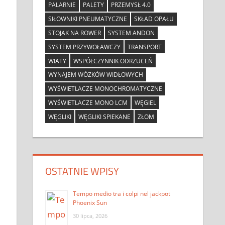
PALARNIE
PALETY
PRZEMYSŁ 4.0
SIŁOWNIKI PNEUMATYCZNE
SKŁAD OPAŁU
STOJAK NA ROWER
SYSTEM ANDON
SYSTEM PRZYWOŁAWCZY
TRANSPORT
WIATY
WSPÓŁCZYNNIK ODRZUCEŃ
WYNAJEM WÓZKÓW WIDŁOWYCH
WYŚWIETLACZE MONOCHROMATYCZNE
WYŚWIETLACZE MONO LCM
WĘGIEL
WĘGLIKI
WĘGLIKI SPIEKANE
ZŁOM
OSTATNIE WPISY
Tempo medio tra i colpi nel jackpot
Phoenix Sun
30 lipca, 2026