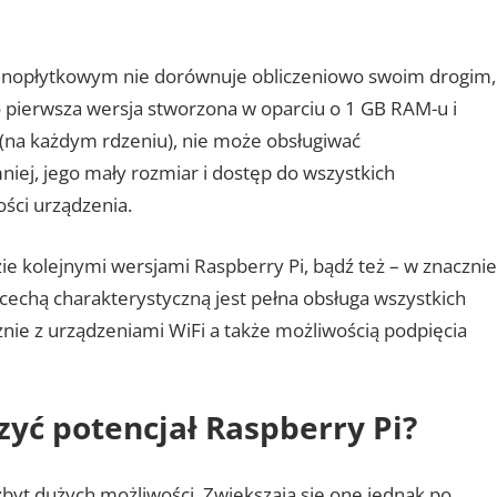
nopłytkowym nie dorównuje obliczeniowo swoim drogim,
 pierwsza wersja stworzona w oparciu o 1 GB RAM-u i
(na każdym rdzeniu), nie może obsługiwać
niej, jego mały rozmiar i dostęp do wszystkich
ości urządzenia.
e kolejnymi wersjami Raspberry Pi, bądź też – w znacznie
 cechą charakterystyczną jest pełna obsługa wszystkich
znie z urządzeniami WiFi a także możliwością podpięcia
szyć potencjał Raspberry Pi?
zbyt dużych możliwości. Zwiększają się one jednak po