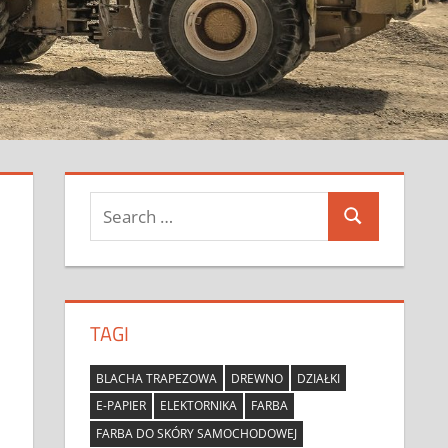
Search
Search
for:
TAGI
BLACHA TRAPEZOWA
DREWNO
DZIAŁKI
E-PAPIER
ELEKTORNIKA
FARBA
FARBA DO SKÓRY SAMOCHODOWEJ