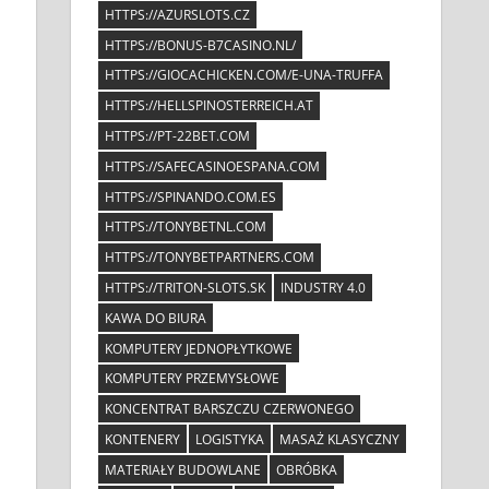
HTTPS://AZURSLOTS.CZ
HTTPS://BONUS-B7CASINO.NL/
HTTPS://GIOCACHICKEN.COM/E-UNA-TRUFFA
HTTPS://HELLSPINOSTERREICH.AT
HTTPS://PT-22BET.COM
HTTPS://SAFECASINOESPANA.COM
HTTPS://SPINANDO.COM.ES
HTTPS://TONYBETNL.COM
HTTPS://TONYBETPARTNERS.COM
HTTPS://TRITON-SLOTS.SK
INDUSTRY 4.0
KAWA DO BIURA
KOMPUTERY JEDNOPŁYTKOWE
KOMPUTERY PRZEMYSŁOWE
KONCENTRAT BARSZCZU CZERWONEGO
KONTENERY
LOGISTYKA
MASAŻ KLASYCZNY
MATERIAŁY BUDOWLANE
OBRÓBKA