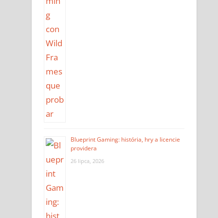
Blueprint Gaming: história, hry a licencie
providera
26 lipca, 2026