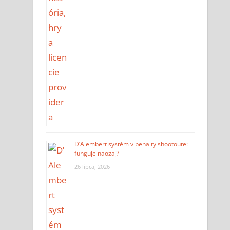
D’Alembert systém v penalty shootoute:
funguje naozaj?
26 lipca, 2026