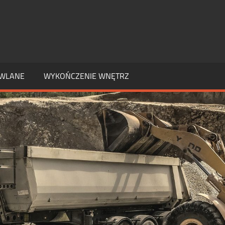
SŁOWE
OWLANE
WYKOŃCZENIE WNĘTRZ