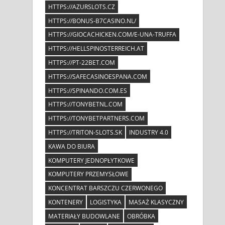
HTTPS://AZURSLOTS.CZ
HTTPS://BONUS-B7CASINO.NL/
HTTPS://GIOCACHICKEN.COM/E-UNA-TRUFFA
HTTPS://HELLSPINOSTERREICH.AT
HTTPS://PT-22BET.COM
HTTPS://SAFECASINOESPANA.COM
HTTPS://SPINANDO.COM.ES
HTTPS://TONYBETNL.COM
HTTPS://TONYBETPARTNERS.COM
HTTPS://TRITON-SLOTS.SK
INDUSTRY 4.0
KAWA DO BIURA
KOMPUTERY JEDNOPŁYTKOWE
KOMPUTERY PRZEMYSŁOWE
KONCENTRAT BARSZCZU CZERWONEGO
KONTENERY
LOGISTYKA
MASAŻ KLASYCZNY
MATERIAŁY BUDOWLANE
OBRÓBKA