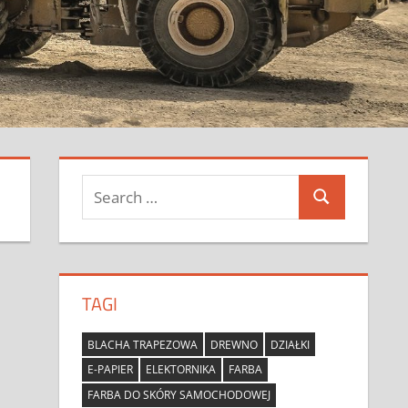
Search
Search
for:
TAGI
BLACHA TRAPEZOWA
DREWNO
DZIAŁKI
E-PAPIER
ELEKTORNIKA
FARBA
FARBA DO SKÓRY SAMOCHODOWEJ