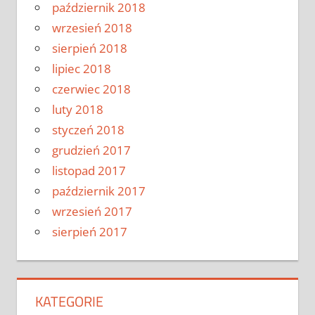
październik 2018
wrzesień 2018
sierpień 2018
lipiec 2018
czerwiec 2018
luty 2018
styczeń 2018
grudzień 2017
listopad 2017
październik 2017
wrzesień 2017
sierpień 2017
KATEGORIE