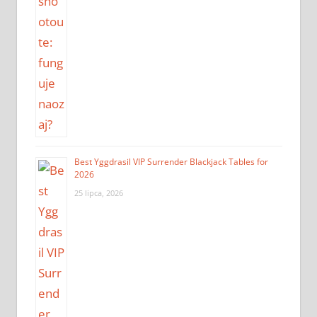
Best Yggdrasil VIP Surrender Blackjack Tables for
2026
25 lipca, 2026