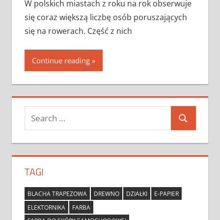
W polskich miastach z roku na rok obserwuje
się coraz większą liczbę osób poruszających
się na rowerach. Część z nich
Continue reading
Search
Search
for:
TAGI
BLACHA TRAPEZOWA
DREWNO
DZIAŁKI
E-PAPIER
ELEKTORNIKA
FARBA