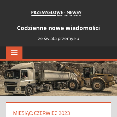
Skip
PRZE
to
content
NEWS
Światowy
Codzienne nowe wiadomości
Przemysł
ze świata przemysłu
MIESIĄC:
CZERWIEC 2023