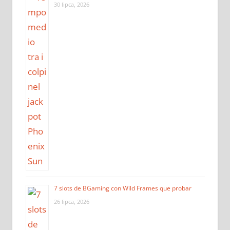
30 lipca, 2026
7 slots de BGaming con Wild Frames que probar
26 lipca, 2026