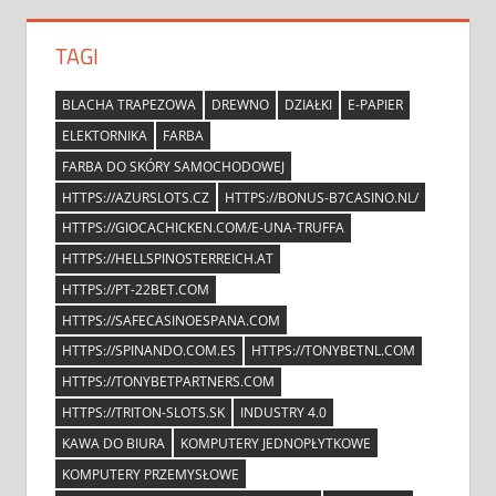
TAGI
BLACHA TRAPEZOWA
DREWNO
DZIAŁKI
E-PAPIER
ELEKTORNIKA
FARBA
FARBA DO SKÓRY SAMOCHODOWEJ
HTTPS://AZURSLOTS.CZ
HTTPS://BONUS-B7CASINO.NL/
HTTPS://GIOCACHICKEN.COM/E-UNA-TRUFFA
HTTPS://HELLSPINOSTERREICH.AT
HTTPS://PT-22BET.COM
HTTPS://SAFECASINOESPANA.COM
HTTPS://SPINANDO.COM.ES
HTTPS://TONYBETNL.COM
HTTPS://TONYBETPARTNERS.COM
HTTPS://TRITON-SLOTS.SK
INDUSTRY 4.0
KAWA DO BIURA
KOMPUTERY JEDNOPŁYTKOWE
KOMPUTERY PRZEMYSŁOWE