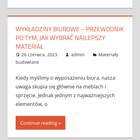
WYKŁADZINY BIUROWE – PRZEWODNIK
PO TYM, JAK WYBRAĆ NAJLEPSZY
MATERIAŁ
26 czerwca, 2023
admin
Materiały
budowlane
Kiedy myślimy o wyposażeniu biura, nasza
uwaga skupia się głównie na meblach i
sprzęcie. Jednak jednym z najważniejszych
elementów, o
Continue reading