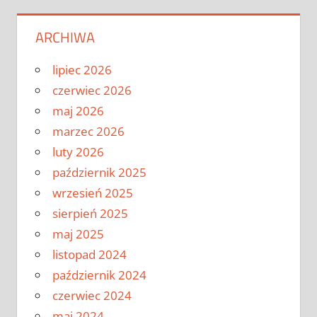
ARCHIWA
lipiec 2026
czerwiec 2026
maj 2026
marzec 2026
luty 2026
październik 2025
wrzesień 2025
sierpień 2025
maj 2025
listopad 2024
październik 2024
czerwiec 2024
maj 2024