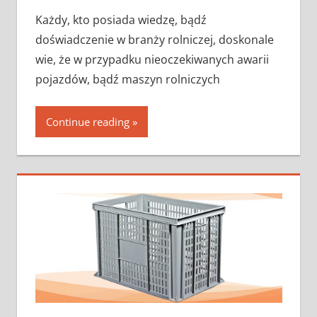
Każdy, kto posiada wiedzę, bądź
doświadczenie w branży rolniczej, doskonale
wie, że w przypadku nieoczekiwanych awarii
pojazdów, bądź maszyn rolniczych
Continue reading