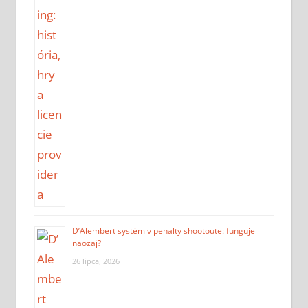
D’Alembert systém v penalty shootoute: funguje
naozaj?
26 lipca, 2026