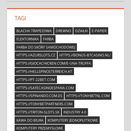
TAGI
BLACHA TRAPEZOWA
DREWNO
DZIAŁKI
E-PAPIER
ELEKTORNIKA
FARBA
FARBA DO SKÓRY SAMOCHODOWEJ
HTTPS://AZURSLOTS.CZ
HTTPS://BONUS-B7CASINO.NL/
HTTPS://GIOCACHICKEN.COM/E-UNA-TRUFFA
HTTPS://HELLSPINOSTERREICH.AT
HTTPS://PT-22BET.COM
HTTPS://SAFECASINOESPANA.COM
HTTPS://SPINANDO.COM.ES
HTTPS://TONYBETNL.COM
HTTPS://TONYBETPARTNERS.COM
HTTPS://TRITON-SLOTS.SK
INDUSTRY 4.0
KAWA DO BIURA
KOMPUTERY JEDNOPŁYTKOWE
KOMPUTERY PRZEMYSŁOWE