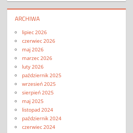
ARCHIWA
lipiec 2026
czerwiec 2026
maj 2026
marzec 2026
luty 2026
październik 2025
wrzesień 2025
sierpień 2025
maj 2025
listopad 2024
październik 2024
czerwiec 2024