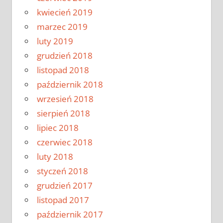
kwiecień 2019
marzec 2019
luty 2019
grudzień 2018
listopad 2018
październik 2018
wrzesień 2018
sierpień 2018
lipiec 2018
czerwiec 2018
luty 2018
styczeń 2018
grudzień 2017
listopad 2017
październik 2017