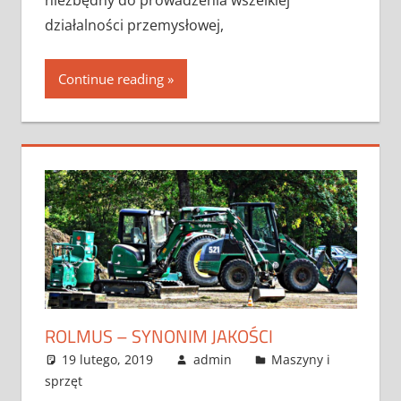
niezbędny do prowadzenia wszelkiej
działalności przemysłowej,
Continue reading
ROLMUS – SYNONIM JAKOŚCI
19 lutego, 2019
admin
Maszyny i
sprzęt