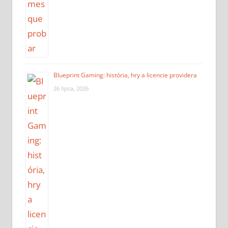
Blueprint Gaming: história, hry a licencie providera
26 lipca, 2026