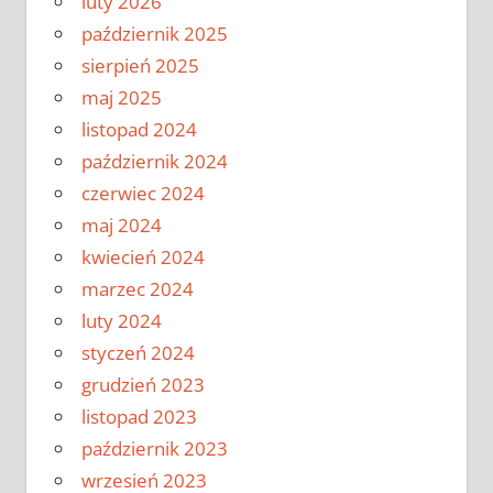
luty 2026
październik 2025
sierpień 2025
maj 2025
listopad 2024
październik 2024
czerwiec 2024
maj 2024
kwiecień 2024
marzec 2024
luty 2024
styczeń 2024
grudzień 2023
listopad 2023
październik 2023
wrzesień 2023