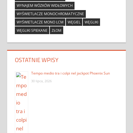
WYNAJEM WÓZKÓW WIDŁOWYCH
WYŚWIETLACZE MONOCHROMATYCZNE
WYŚWIETLACZE MONO LCM
WĘGIEL
WĘGLIKI
WĘGLIKI SPIEKANE
ZŁOM
OSTATNIE WPISY
Tempo medio tra i colpi nel jackpot Phoenix Sun
30 lipca, 2026