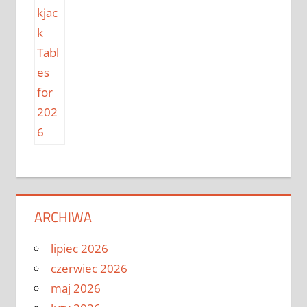
ARCHIWA
lipiec 2026
czerwiec 2026
maj 2026