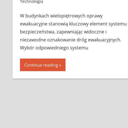
Technologia
W budynkach wielopiętrowych oprawy
ewakuacyjne stanowią kluczowy element systemu
bezpieczeństwa, zapewniając widoczne i
niezawodne oznakowanie dróg ewakuacyjnych.
Wybór odpowiedniego systemu
Continue reading