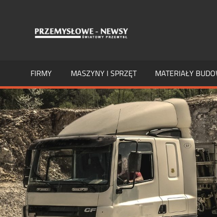
Skip
to
PRZEMY
Światowy
content
Przemysł
NEWSY
FIRMY
MASZYNY I SPRZĘT
MATERIAŁY BUD