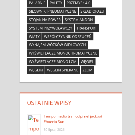
PALARNIE
PALETY
PRZEMYSŁ 4.0
SIŁOWNIKI PNEUMATYCZNE
SKŁAD OPAŁU
STOJAK NA ROWER
SYSTEM ANDON
SYSTEM PRZYWOŁAWCZY
TRANSPORT
WIATY
WSPÓŁCZYNNIK ODRZUCEŃ
WYNAJEM WÓZKÓW WIDŁOWYCH
WYŚWIETLACZE MONOCHROMATYCZNE
WYŚWIETLACZE MONO LCM
WĘGIEL
WĘGLIKI
WĘGLIKI SPIEKANE
ZŁOM
OSTATNIE WPISY
Tempo medio tra i colpi nel jackpot
Phoenix Sun
30 lipca, 2026