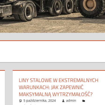
LINY STALOWE W EKSTREMALNYCH
WARUNKACH: JAK ZAPEWNIĆ
MAKSYMALNĄ WYTRZYMAŁOŚĆ?
5 października, 2024
admin