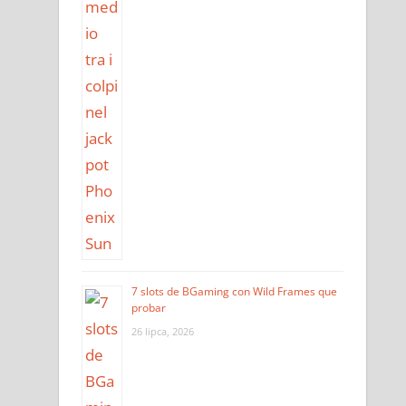
7 slots de BGaming con Wild Frames que
probar
26 lipca, 2026