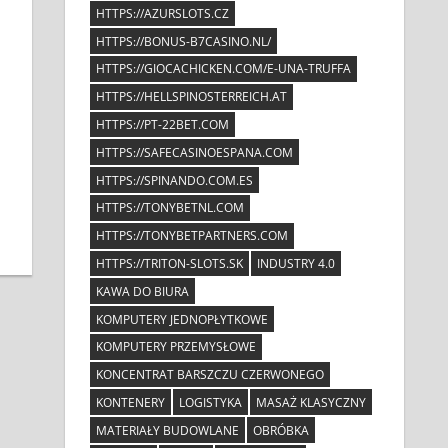
HTTPS://AZURSLOTS.CZ
HTTPS://BONUS-B7CASINO.NL/
HTTPS://GIOCACHICKEN.COM/E-UNA-TRUFFA
HTTPS://HELLSPINOSTERREICH.AT
HTTPS://PT-22BET.COM
HTTPS://SAFECASINOESPANA.COM
HTTPS://SPINANDO.COM.ES
HTTPS://TONYBETNL.COM
HTTPS://TONYBETPARTNERS.COM
HTTPS://TRITON-SLOTS.SK
INDUSTRY 4.0
KAWA DO BIURA
KOMPUTERY JEDNOPŁYTKOWE
KOMPUTERY PRZEMYSŁOWE
KONCENTRAT BARSZCZU CZERWONEGO
KONTENERY
LOGISTYKA
MASAŻ KLASYCZNY
MATERIAŁY BUDOWLANE
OBRÓBKA