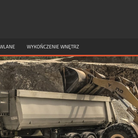
SŁOWE
OWLANE
WYKOŃCZENIE WNĘTRZ