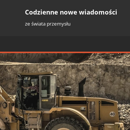
Codzienne nowe wiadomości
ze świata przemysłu