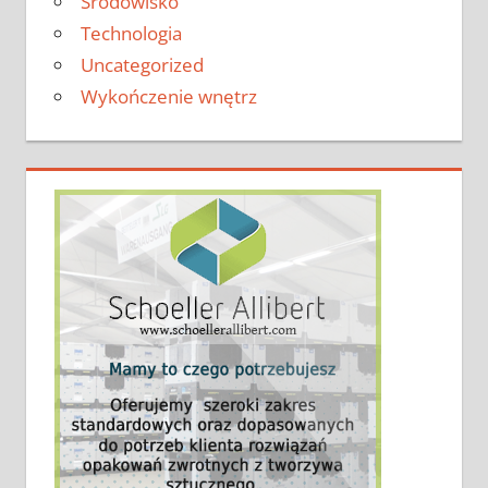
Środowisko
Technologia
Uncategorized
Wykończenie wnętrz