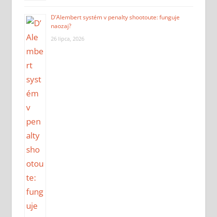
D’Alembert systém v penalty shootoute: funguje
naozaj?
26 lipca, 2026