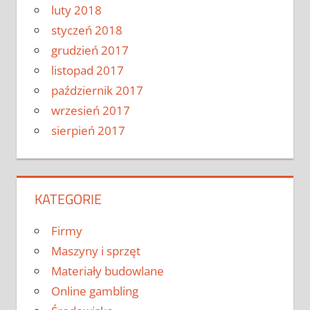
luty 2018
styczeń 2018
grudzień 2017
listopad 2017
październik 2017
wrzesień 2017
sierpień 2017
KATEGORIE
Firmy
Maszyny i sprzęt
Materiały budowlane
Online gambling