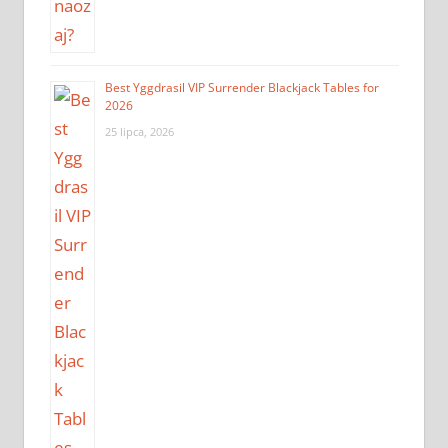
Best Yggdrasil VIP Surrender Blackjack Tables for
2026
25 lipca, 2026