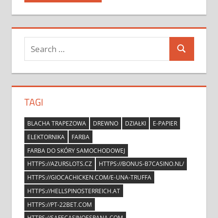
Search
Search
for:
TAGI
BLACHA TRAPEZOWA
DREWNO
DZIAŁKI
E-PAPIER
ELEKTORNIKA
FARBA
FARBA DO SKÓRY SAMOCHODOWEJ
HTTPS://AZURSLOTS.CZ
HTTPS://BONUS-B7CASINO.NL/
HTTPS://GIOCACHICKEN.COM/E-UNA-TRUFFA
HTTPS://HELLSPINOSTERREICH.AT
HTTPS://PT-22BET.COM
HTTPS://SAFECASINOESPANA.COM