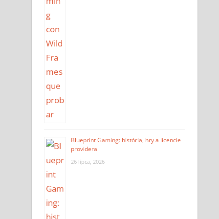
Blueprint Gaming: história, hry a licencie
providera
26 lipca, 2026