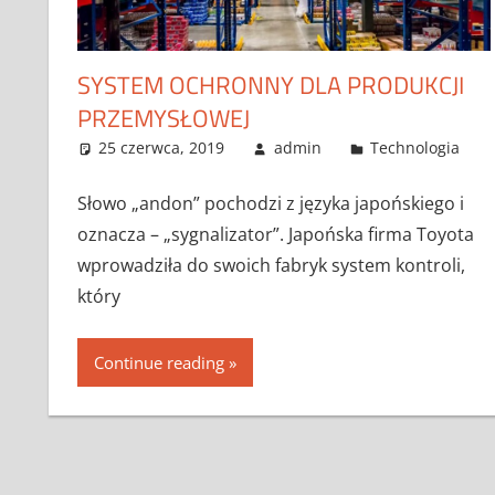
SYSTEM OCHRONNY DLA PRODUKCJI
PRZEMYSŁOWEJ
25 czerwca, 2019
admin
Technologia
Słowo „andon” pochodzi z języka japońskiego i
oznacza – „sygnalizator”. Japońska firma Toyota
wprowadziła do swoich fabryk system kontroli,
który
Continue reading