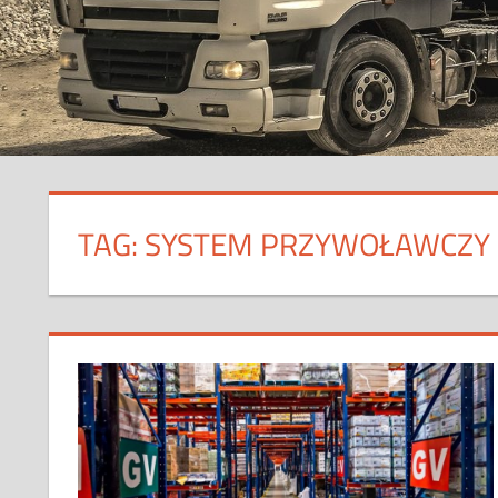
TAG:
SYSTEM PRZYWOŁAWCZY