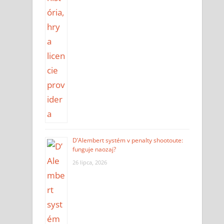
D’Alembert systém v penalty shootoute:
funguje naozaj?
26 lipca, 2026