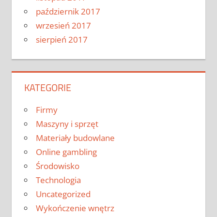
październik 2017
wrzesień 2017
sierpień 2017
KATEGORIE
Firmy
Maszyny i sprzęt
Materiały budowlane
Online gambling
Środowisko
Technologia
Uncategorized
Wykończenie wnętrz