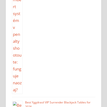
Best Yggdrasil VIP Surrender Blackjack Tables for
2026