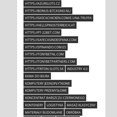
HTTPS://AZURSLOTS.CZ
HTTPS://BONUS-B7CASINO.NL/
HTTPS://GIOCACHICKEN.COM/E-UNA-TRUFFA
HTTPS://HELLSPINOSTERREICH.AT
HTTPS://PT-22BET.COM
HTTPS://SAFECASINOESPANA.COM
HTTPS://SPINANDO.COM.ES
HTTPS://TONYBETNL.COM
HTTPS://TONYBETPARTNERS.COM
HTTPS://TRITON-SLOTS.SK
INDUSTRY 4.0
KAWA DO BIURA
KOMPUTERY JEDNOPŁYTKOWE
KOMPUTERY PRZEMYSŁOWE
KONCENTRAT BARSZCZU CZERWONEGO
KONTENERY
LOGISTYKA
MASAŻ KLASYCZNY
MATERIAŁY BUDOWLANE
OBRÓBKA