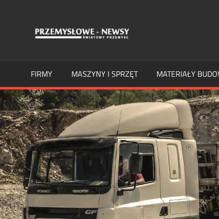
Skip
to
PRZEMY
Światowy
content
Przemysł
NEWSY
FIRMY
MASZYNY I SPRZĘT
MATERIAŁY BUD