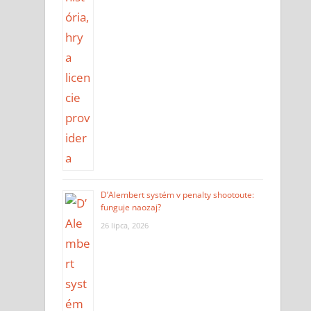
D’Alembert systém v penalty shootoute:
funguje naozaj?
26 lipca, 2026