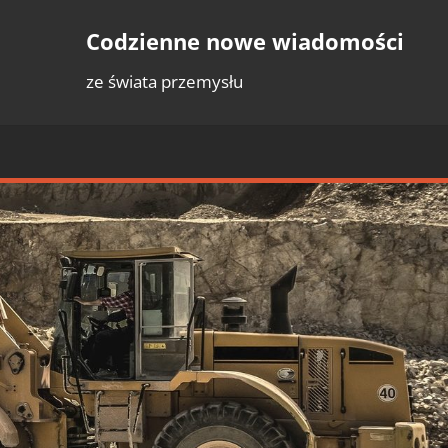
Codzienne nowe wiadomości
ze świata przemysłu