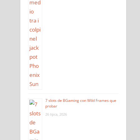
7 slots de BGaming con Wild Frames que
probar
26 lipca, 2026