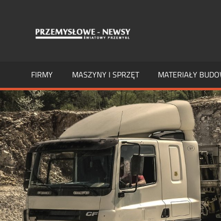
Skip
to
PRZEMY
Światowy
content
Przemysł
NEWSY
FIRMY
MASZYNY I SPRZĘT
MATERIAŁY BUD