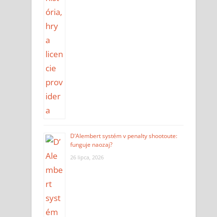
D’Alembert systém v penalty shootoute:
funguje naozaj?
26 lipca, 2026