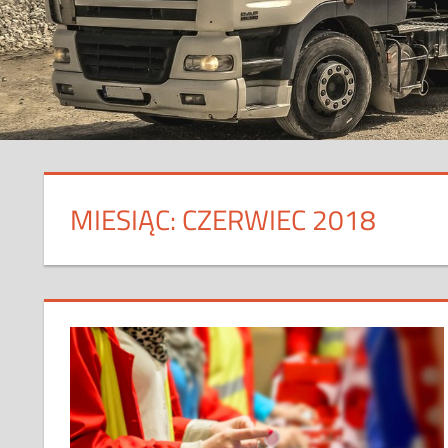
MIESIĄC:
CZERWIEC 2018