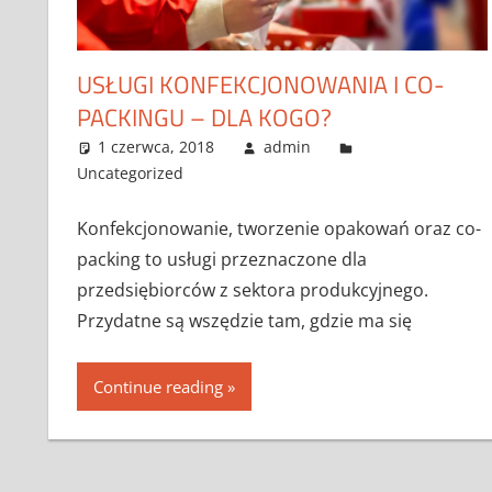
USŁUGI KONFEKCJONOWANIA I CO-
PACKINGU – DLA KOGO?
1 czerwca, 2018
admin
Uncategorized
Konfekcjonowanie, tworzenie opakowań oraz co-
packing to usługi przeznaczone dla
przedsiębiorców z sektora produkcyjnego.
Przydatne są wszędzie tam, gdzie ma się
Continue reading