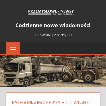
Skip
PRZE
to
content
NEWS
Światowy
Codzienne nowe wiadomości
Przemysł
ze świata przemysłu
KATEGORIA:
MATERIAŁY BUDOWLANE