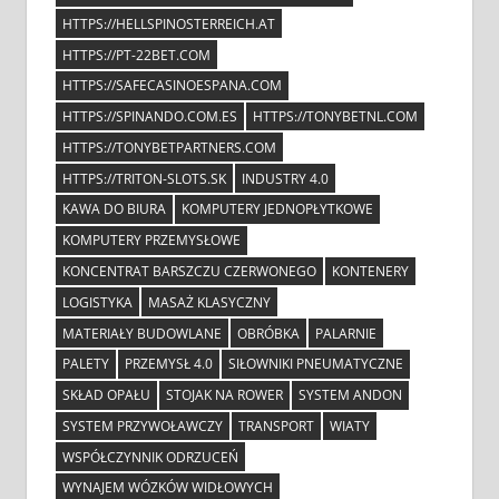
HTTPS://HELLSPINOSTERREICH.AT
HTTPS://PT-22BET.COM
HTTPS://SAFECASINOESPANA.COM
HTTPS://SPINANDO.COM.ES
HTTPS://TONYBETNL.COM
HTTPS://TONYBETPARTNERS.COM
HTTPS://TRITON-SLOTS.SK
INDUSTRY 4.0
KAWA DO BIURA
KOMPUTERY JEDNOPŁYTKOWE
KOMPUTERY PRZEMYSŁOWE
KONCENTRAT BARSZCZU CZERWONEGO
KONTENERY
LOGISTYKA
MASAŻ KLASYCZNY
MATERIAŁY BUDOWLANE
OBRÓBKA
PALARNIE
PALETY
PRZEMYSŁ 4.0
SIŁOWNIKI PNEUMATYCZNE
SKŁAD OPAŁU
STOJAK NA ROWER
SYSTEM ANDON
SYSTEM PRZYWOŁAWCZY
TRANSPORT
WIATY
WSPÓŁCZYNNIK ODRZUCEŃ
WYNAJEM WÓZKÓW WIDŁOWYCH