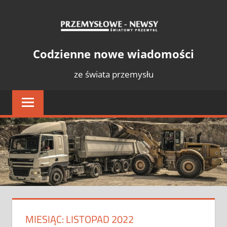
Skip
PRZE
to
content
NEWS
Światowy
Codzienne nowe wiadomości
Przemysł
ze świata przemysłu
MIESIĄC:
LISTOPAD 2022