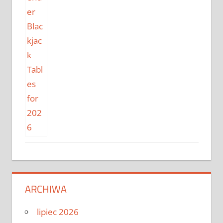
ARCHIWA
lipiec 2026