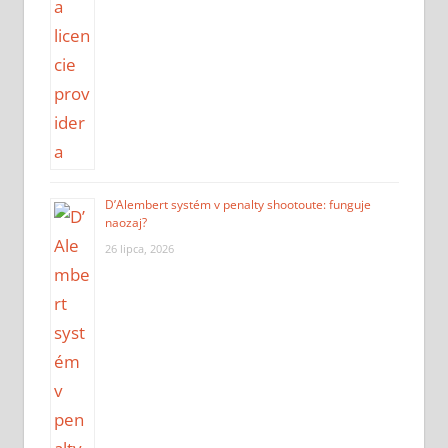
D’Alembert systém v penalty shootoute: funguje
naozaj?
26 lipca, 2026