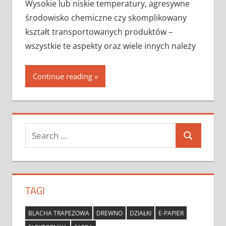
Wysokie lub niskie temperatury, agresywne
środowisko chemiczne czy skomplikowany
kształt transportowanych produktów –
wszystkie te aspekty oraz wiele innych należy
Continue reading
Search
Search
for:
TAGI
BLACHA TRAPEZOWA
DREWNO
DZIAŁKI
E-PAPIER