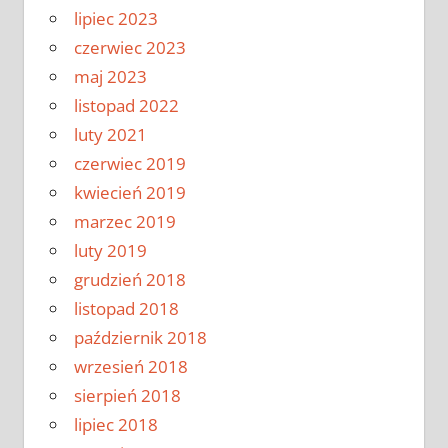
lipiec 2023
czerwiec 2023
maj 2023
listopad 2022
luty 2021
czerwiec 2019
kwiecień 2019
marzec 2019
luty 2019
grudzień 2018
listopad 2018
październik 2018
wrzesień 2018
sierpień 2018
lipiec 2018