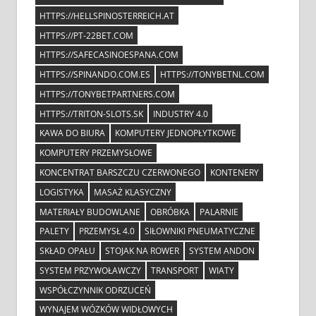
HTTPS://HELLSPINOSTERREICH.AT
HTTPS://PT-22BET.COM
HTTPS://SAFECASINOESPANA.COM
HTTPS://SPINANDO.COM.ES
HTTPS://TONYBETNL.COM
HTTPS://TONYBETPARTNERS.COM
HTTPS://TRITON-SLOTS.SK
INDUSTRY 4.0
KAWA DO BIURA
KOMPUTERY JEDNOPŁYTKOWE
KOMPUTERY PRZEMYSŁOWE
KONCENTRAT BARSZCZU CZERWONEGO
KONTENERY
LOGISTYKA
MASAŻ KLASYCZNY
MATERIAŁY BUDOWLANE
OBRÓBKA
PALARNIE
PALETY
PRZEMYSŁ 4.0
SIŁOWNIKI PNEUMATYCZNE
SKŁAD OPAŁU
STOJAK NA ROWER
SYSTEM ANDON
SYSTEM PRZYWOŁAWCZY
TRANSPORT
WIATY
WSPÓŁCZYNNIK ODRZUCEŃ
WYNAJEM WÓZKÓW WIDŁOWYCH