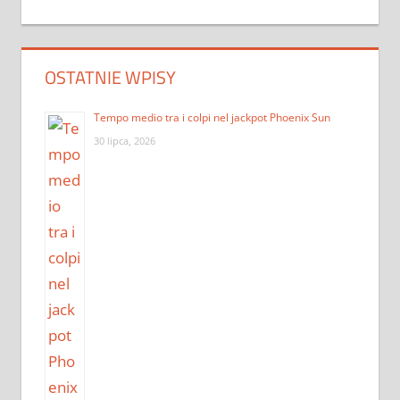
OSTATNIE WPISY
Tempo medio tra i colpi nel jackpot Phoenix Sun
30 lipca, 2026