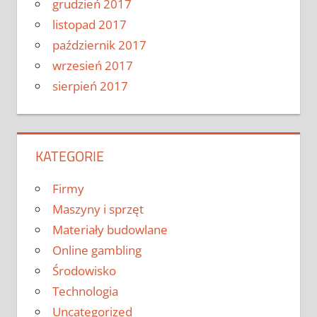
grudzień 2017
listopad 2017
październik 2017
wrzesień 2017
sierpień 2017
KATEGORIE
Firmy
Maszyny i sprzęt
Materiały budowlane
Online gambling
Środowisko
Technologia
Uncategorized