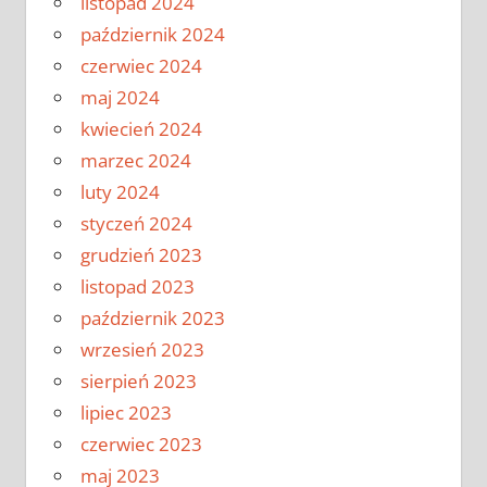
listopad 2024
październik 2024
czerwiec 2024
maj 2024
kwiecień 2024
marzec 2024
luty 2024
styczeń 2024
grudzień 2023
listopad 2023
październik 2023
wrzesień 2023
sierpień 2023
lipiec 2023
czerwiec 2023
maj 2023