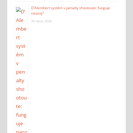
D’Alembert systém v penalty shootoute: funguje
naozaj?
26 lipca, 2026