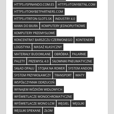
HTTPS://SPINANDO.COM.ES
HTTPS://TONYBETNL.COM
HTTPS://TONYBETPARTNERS.COM
HTTPS://TRITON-SLOTS.SK
INDUSTRY 4.0
KAWA DO BIURA
KOMPUTERY JEDNOPŁYTKOWE
KOMPUTERY PRZEMYSŁOWE
KONCENTRAT BARSZCZU CZERWONEGO
KONTENERY
LOGISTYKA
MASAŻ KLASYCZNY
MATERIAŁY BUDOWLANE
OBRÓBKA
PALARNIE
PALETY
PRZEMYSŁ 4.0
SIŁOWNIKI PNEUMATYCZNE
SKŁAD OPAŁU
STOJAK NA ROWER
SYSTEM ANDON
SYSTEM PRZYWOŁAWCZY
TRANSPORT
WIATY
WSPÓŁCZYNNIK ODRZUCEŃ
WYNAJEM WÓZKÓW WIDŁOWYCH
WYŚWIETLACZE MONOCHROMATYCZNE
WYŚWIETLACZE MONO LCM
WĘGIEL
WĘGLIKI
WĘGLIKI SPIEKANE
ZŁOM