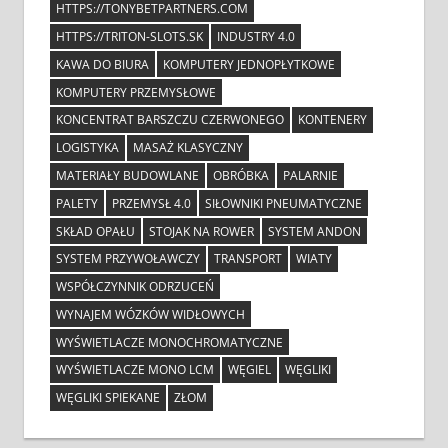
HTTPS://TONYBETPARTNERS.COM
HTTPS://TRITON-SLOTS.SK
INDUSTRY 4.0
KAWA DO BIURA
KOMPUTERY JEDNOPŁYTKOWE
KOMPUTERY PRZEMYSŁOWE
KONCENTRAT BARSZCZU CZERWONEGO
KONTENERY
LOGISTYKA
MASAŻ KLASYCZNY
MATERIAŁY BUDOWLANE
OBRÓBKA
PALARNIE
PALETY
PRZEMYSŁ 4.0
SIŁOWNIKI PNEUMATYCZNE
SKŁAD OPAŁU
STOJAK NA ROWER
SYSTEM ANDON
SYSTEM PRZYWOŁAWCZY
TRANSPORT
WIATY
WSPÓŁCZYNNIK ODRZUCEŃ
WYNAJEM WÓZKÓW WIDŁOWYCH
WYŚWIETLACZE MONOCHROMATYCZNE
WYŚWIETLACZE MONO LCM
WĘGIEL
WĘGLIKI
WĘGLIKI SPIEKANE
ZŁOM