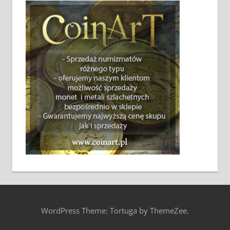
WordPress Theme: Tortuga by ThemeZee.