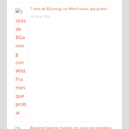
7 slots de BGaming con Wild Frames que probar
26 lipca, 2026
Blueprint Gaming: história, hry a licencie providera