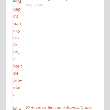
26 lipca, 2026
D’Alembert systém v penalty shootoute: funguje