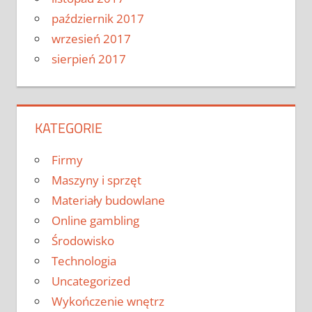
październik 2017
wrzesień 2017
sierpień 2017
KATEGORIE
Firmy
Maszyny i sprzęt
Materiały budowlane
Online gambling
Środowisko
Technologia
Uncategorized
Wykończenie wnętrz