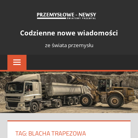
Skip
PRZE
to
content
NEWS
Światowy
Codzienne nowe wiadomości
Przemysł
ze świata przemysłu
TAG:
BLACHA TRAPEZOWA