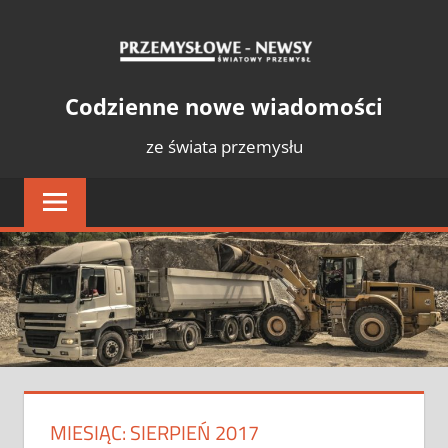
Skip
PRZE
to
content
NEWS
Światowy
Codzienne nowe wiadomości
Przemysł
ze świata przemysłu
MIESIĄC:
SIERPIEŃ 2017