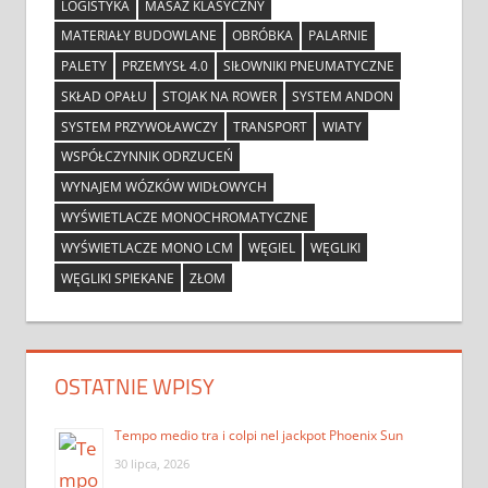
LOGISTYKA
MASAŻ KLASYCZNY
MATERIAŁY BUDOWLANE
OBRÓBKA
PALARNIE
PALETY
PRZEMYSŁ 4.0
SIŁOWNIKI PNEUMATYCZNE
SKŁAD OPAŁU
STOJAK NA ROWER
SYSTEM ANDON
SYSTEM PRZYWOŁAWCZY
TRANSPORT
WIATY
WSPÓŁCZYNNIK ODRZUCEŃ
WYNAJEM WÓZKÓW WIDŁOWYCH
WYŚWIETLACZE MONOCHROMATYCZNE
WYŚWIETLACZE MONO LCM
WĘGIEL
WĘGLIKI
WĘGLIKI SPIEKANE
ZŁOM
OSTATNIE WPISY
Tempo medio tra i colpi nel jackpot Phoenix Sun
30 lipca, 2026