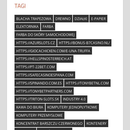
TAGI
BLACHA TRAPEZOWA
DREWNO
DZIAŁKI
E-PAPIER
ELEKTORNIKA
FARBA
FARBA DO SKÓRY SAMOCHODOWEJ
HTTPS://AZURSLOTS.CZ
HTTPS://BONUS-B7CASINO.NL/
HTTPS://GIOCACHICKEN.COM/E-UNA-TRUFFA
HTTPS://HELLSPINOSTERREICH.AT
HTTPS://PT-22BET.COM
HTTPS://SAFECASINOESPANA.COM
HTTPS://SPINANDO.COM.ES
HTTPS://TONYBETNL.COM
HTTPS://TONYBETPARTNERS.COM
HTTPS://TRITON-SLOTS.SK
INDUSTRY 4.0
KAWA DO BIURA
KOMPUTERY JEDNOPŁYTKOWE
KOMPUTERY PRZEMYSŁOWE
KONCENTRAT BARSZCZU CZERWONEGO
KONTENERY