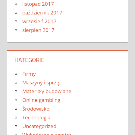
listopad 2017
październik 2017
wrzesień 2017
sierpień 2017
KATEGORIE
Firmy
Maszyny i sprzęt
Materiały budowlane
Online gambling
Środowisko
Technologia
Uncategorized
Wykończenie wnętrz