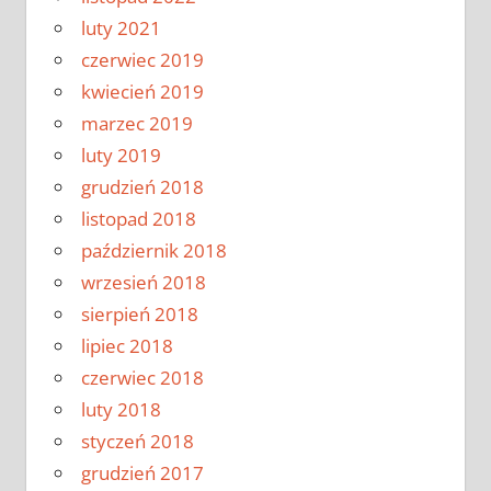
luty 2021
czerwiec 2019
kwiecień 2019
marzec 2019
luty 2019
grudzień 2018
listopad 2018
październik 2018
wrzesień 2018
sierpień 2018
lipiec 2018
czerwiec 2018
luty 2018
styczeń 2018
grudzień 2017