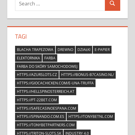
Search
Search
for:
TAGI
BLACHA TRAPEZOWA
DREWNO
DZIAŁKI
E-PAPIER
ELEKTORNIKA
FARBA
FARBA DO SKÓRY SAMOCHODOWEJ
HTTPS://AZURSLOTS.CZ
HTTPS://BONUS-B7CASINO.NL/
HTTPS://GIOCACHICKEN.COM/E-UNA-TRUFFA
HTTPS://HELLSPINOSTERREICH.AT
HTTPS://PT-22BET.COM
HTTPS://SAFECASINOESPANA.COM
HTTPS://SPINANDO.COM.ES
HTTPS://TONYBETNL.COM
HTTPS://TONYBETPARTNERS.COM
HTTPS://TRITON-SLOTS.SK
INDUSTRY 4.0