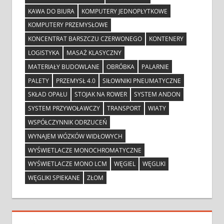
KAWA DO BIURA
KOMPUTERY JEDNOPŁYTKOWE
KOMPUTERY PRZEMYSŁOWE
KONCENTRAT BARSZCZU CZERWONEGO
KONTENERY
LOGISTYKA
MASAŻ KLASYCZNY
MATERIAŁY BUDOWLANE
OBRÓBKA
PALARNIE
PALETY
PRZEMYSŁ 4.0
SIŁOWNIKI PNEUMATYCZNE
SKŁAD OPAŁU
STOJAK NA ROWER
SYSTEM ANDON
SYSTEM PRZYWOŁAWCZY
TRANSPORT
WIATY
WSPÓŁCZYNNIK ODRZUCEŃ
WYNAJEM WÓZKÓW WIDŁOWYCH
WYŚWIETLACZE MONOCHROMATYCZNE
WYŚWIETLACZE MONO LCM
WĘGIEL
WĘGLIKI
WĘGLIKI SPIEKANE
ZŁOM