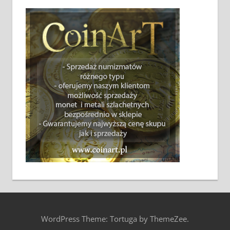
WordPress Theme: Tortuga by ThemeZee.