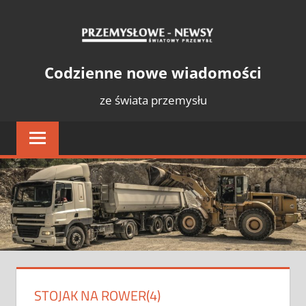
Skip
PRZE
to
content
NEWS
Światowy
Codzienne nowe wiadomości
Przemysł
ze świata przemysłu
STOJAK NA ROWER(4)