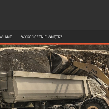
SŁOWE
OWLANE
WYKOŃCZENIE WNĘTRZ