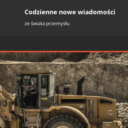
Codzienne nowe wiadomości
ze świata przemysłu