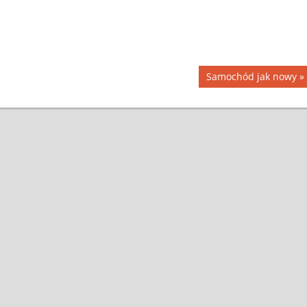
Next
Samochód jak nowy
Post: