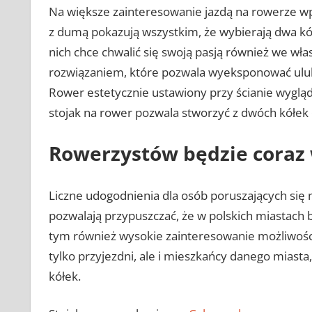
Na większe zainteresowanie jazdą na rowerze wpł
z dumą pokazują wszystkim, że wybierają dwa kó
nich chce chwalić się swoją pasją również we wła
rozwiązaniem, które pozwala wyeksponować ulubi
Rower estetycznie ustawiony przy ścianie wygląda
stojak na rower pozwala stworzyć z dwóch kółek
Rowerzystów będzie coraz 
Liczne udogodnienia dla osób poruszających się 
pozwalają przypuszczać, że w polskich miastach 
tym również wysokie zainteresowanie możliwości
tylko przyjezdni, ale i mieszkańcy danego miasta
kółek.