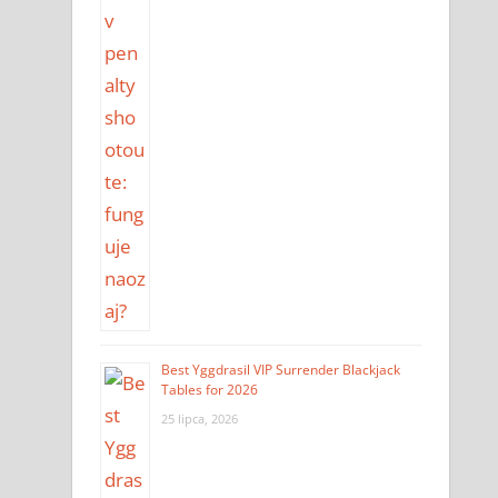
Best Yggdrasil VIP Surrender Blackjack
Tables for 2026
25 lipca, 2026