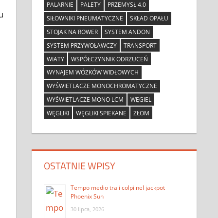
PALARNIE
PALETY
PRZEMYSŁ 4.0
u
SIŁOWNIKI PNEUMATYCZNE
SKŁAD OPAŁU
STOJAK NA ROWER
SYSTEM ANDON
SYSTEM PRZYWOŁAWCZY
TRANSPORT
WIATY
WSPÓŁCZYNNIK ODRZUCEŃ
WYNAJEM WÓZKÓW WIDŁOWYCH
WYŚWIETLACZE MONOCHROMATYCZNE
WYŚWIETLACZE MONO LCM
WĘGIEL
WĘGLIKI
WĘGLIKI SPIEKANE
ZŁOM
OSTATNIE WPISY
Tempo medio tra i colpi nel jackpot
Phoenix Sun
30 lipca, 2026