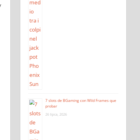
y
7 slots de BGaming con Wild Frames que
probar
26 lipca, 2026