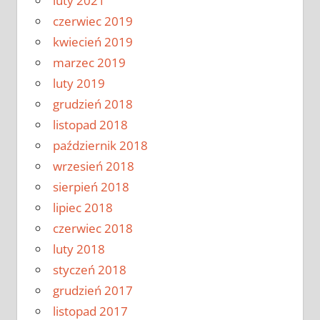
luty 2021
czerwiec 2019
kwiecień 2019
marzec 2019
luty 2019
grudzień 2018
listopad 2018
październik 2018
wrzesień 2018
sierpień 2018
lipiec 2018
czerwiec 2018
luty 2018
styczeń 2018
grudzień 2017
listopad 2017