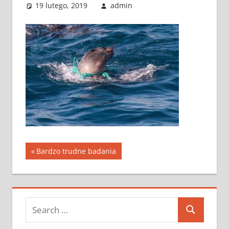
19 lutego, 2019
admin
Nawigacja
Previous
Bardzo trudne badania
Post:
wpisu
Search
Search
for: