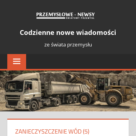
Skip
PRZE
to
content
NEWS
Światowy
Codzienne nowe wiadomości
Przemysł
ze świata przemysłu
ZANIECZYSZCZENIE WÓD (5)