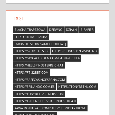
TAGI
BLACHA TRAPEZOWA
DREWNO
DZIAŁKI
E-PAPIER
ELEKTORNIKA
FARBA
FARBA DO SKÓRY SAMOCHODOWEJ
HTTPS://AZURSLOTS.CZ
HTTPS://BONUS-B7CASINO.NL/
HTTPS://GIOCACHICKEN.COM/E-UNA-TRUFFA
HTTPS://HELLSPINOSTERREICH.AT
HTTPS://PT-22BET.COM
HTTPS://SAFECASINOESPANA.COM
HTTPS://SPINANDO.COM.ES
HTTPS://TONYBETNL.COM
HTTPS://TONYBETPARTNERS.COM
HTTPS://TRITON-SLOTS.SK
INDUSTRY 4.0
KAWA DO BIURA
KOMPUTERY JEDNOPŁYTKOWE