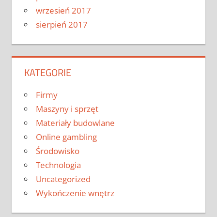
wrzesień 2017
sierpień 2017
KATEGORIE
Firmy
Maszyny i sprzęt
Materiały budowlane
Online gambling
Środowisko
Technologia
Uncategorized
Wykończenie wnętrz