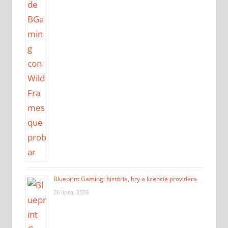
Blueprint Gaming: história, hry a licencie providera
26 lipca, 2026