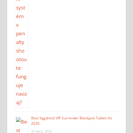
Best Yggdrasil VIP Surrender Blackjack Tables for
2026
25 lipca, 2026