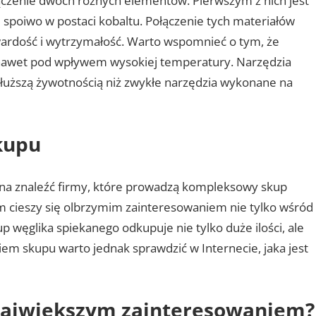
łączenie dwóch różnych elementów. Pierwszym z nich jest
 spoiwo w postaci kobaltu. Połączenie tych materiałów
ardość i wytrzymałość. Warto wspomnieć o tym, że
 nawet pod wpływem wysokiej temperatury. Narzędzia
łuższą żywotnością niż zwykłe narzędzia wykonane na
kupu
a znaleźć firmy, które prowadzą kompleksowy skup
 cieszy się olbrzymim zainteresowaniem nie tylko wśród
p węglika spiekanego odkupuje nie tylko duże ilości, ale
em skupu warto jednak sprawdzić w Internecie, jaka jest
ę największym zainteresowaniem?