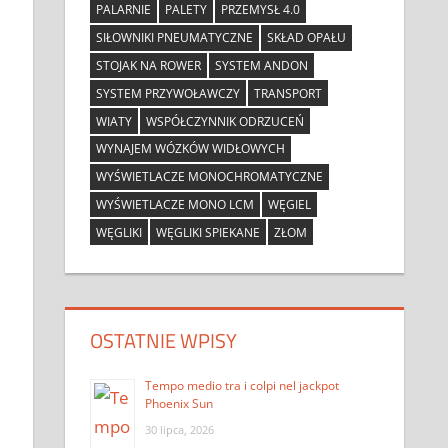
PALARNIE
PALETY
PRZEMYSŁ 4.0
SIŁOWNIKI PNEUMATYCZNE
SKŁAD OPAŁU
STOJAK NA ROWER
SYSTEM ANDON
SYSTEM PRZYWOŁAWCZY
TRANSPORT
WIATY
WSPÓŁCZYNNIK ODRZUCEŃ
WYNAJEM WÓZKÓW WIDŁOWYCH
WYŚWIETLACZE MONOCHROMATYCZNE
WYŚWIETLACZE MONO LCM
WĘGIEL
WĘGLIKI
WĘGLIKI SPIEKANE
ZŁOM
OSTATNIE WPISY
Tempo medio tra i colpi nel jackpot
Phoenix Sun
30 lipca, 2026