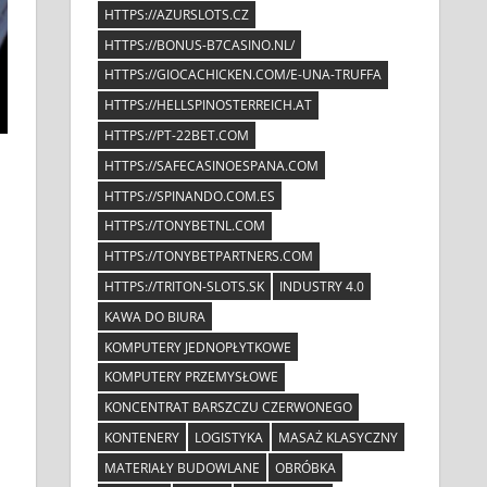
HTTPS://AZURSLOTS.CZ
HTTPS://BONUS-B7CASINO.NL/
HTTPS://GIOCACHICKEN.COM/E-UNA-TRUFFA
HTTPS://HELLSPINOSTERREICH.AT
HTTPS://PT-22BET.COM
HTTPS://SAFECASINOESPANA.COM
HTTPS://SPINANDO.COM.ES
HTTPS://TONYBETNL.COM
HTTPS://TONYBETPARTNERS.COM
HTTPS://TRITON-SLOTS.SK
INDUSTRY 4.0
KAWA DO BIURA
KOMPUTERY JEDNOPŁYTKOWE
KOMPUTERY PRZEMYSŁOWE
KONCENTRAT BARSZCZU CZERWONEGO
KONTENERY
LOGISTYKA
MASAŻ KLASYCZNY
MATERIAŁY BUDOWLANE
OBRÓBKA