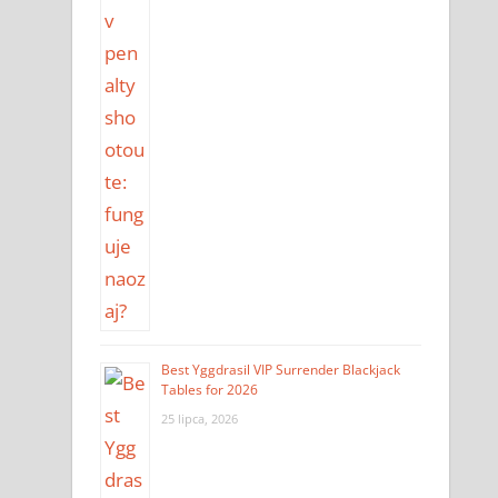
Best Yggdrasil VIP Surrender Blackjack
Tables for 2026
25 lipca, 2026