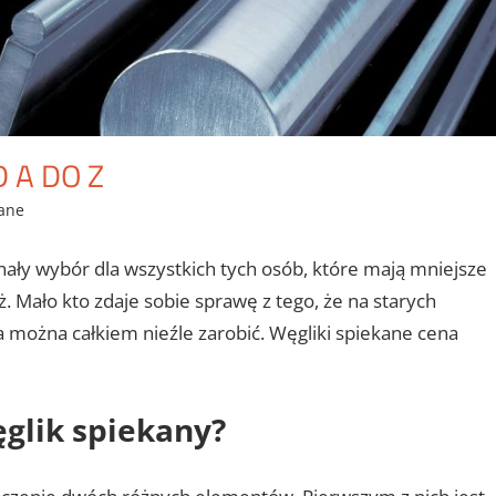
 A DO Z
ane
ały wybór dla wszystkich tych osób, które mają mniejsze
. Mało kto zdaje sobie sprawę z tego, że na starych
a można całkiem nieźle zarobić. Węgliki spiekane cena
glik spiekany?