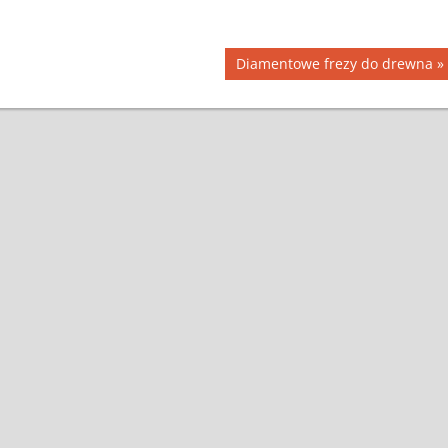
Next
Diamentowe frezy do drewna
Post: