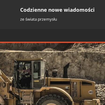
Codzienne nowe wiadomości
ze świata przemysłu