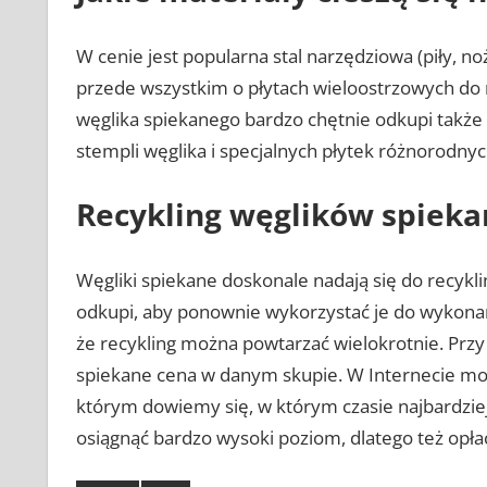
W cenie jest popularna stal narzędziowa (piły, noż
przede wszystkim o płytach wieloostrzowych do noż
węglika spiekanego bardzo chętnie odkupi także 
stempli węglika i specjalnych płytek różnorodnyc
Recykling węglików spieka
Węgliki spiekane doskonale nadają się do recykli
odkupi, aby ponownie wykorzystać je do wykonan
że recykling można powtarzać wielokrotnie. Przy 
spiekane cena w danym skupie. W Internecie możn
którym dowiemy się, w którym czasie najbardzie
osiągnąć bardzo wysoki poziom, dlatego też opła