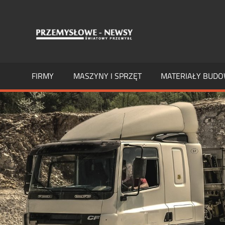
Skip
to
PRZEMY
Światowy
content
Przemysł
NEWSY
FIRMY
MASZYNY I SPRZĘT
MATERIAŁY BUD