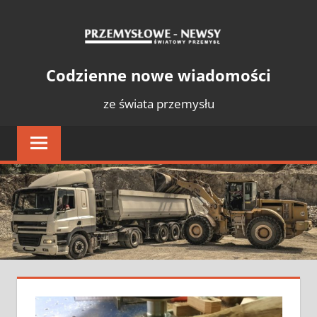
Skip
PRZE
to
content
NEWS
Światowy
Codzienne nowe wiadomości
Przemysł
ze świata przemysłu