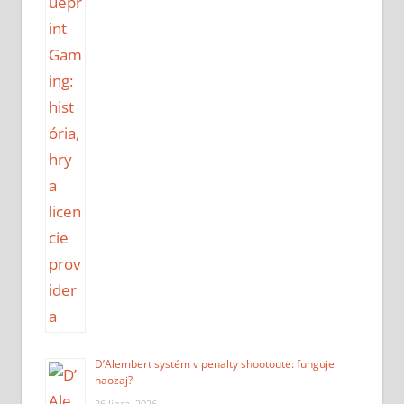
D’Alembert systém v penalty shootoute: funguje
naozaj?
26 lipca, 2026