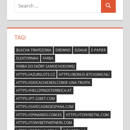
Search
Search
for:
TAGI
BLACHA TRAPEZOWA
DREWNO
DZIAŁKI
E-PAPIER
ELEKTORNIKA
FARBA
FARBA DO SKÓRY SAMOCHODOWEJ
HTTPS://AZURSLOTS.CZ
HTTPS://BONUS-B7CASINO.NL/
HTTPS://GIOCACHICKEN.COM/E-UNA-TRUFFA
HTTPS://HELLSPINOSTERREICH.AT
HTTPS://PT-22BET.COM
HTTPS://SAFECASINOESPANA.COM
HTTPS://SPINANDO.COM.ES
HTTPS://TONYBETNL.COM
HTTPS://TONYBETPARTNERS.COM