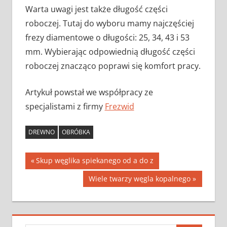
Warta uwagi jest także długość części
roboczej. Tutaj do wyboru mamy najczęściej
frezy diamentowe o długości: 25, 34, 43 i 53
mm. Wybierając odpowiednią długość części
roboczej znacząco poprawi się komfort pracy.
Artykuł powstał we współpracy ze
specjalistami z firmy
Frezwid
DREWNO
OBRÓBKA
Nawigacja
Previous
Skup węglika spiekanego od a do z
Post:
wpisu
Next
Wiele twarzy węgla kopalnego
Post: