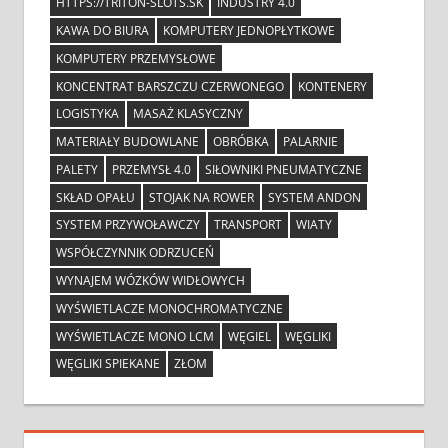
HTTPS://TRITON-SLOTS.SK
INDUSTRY 4.0
KAWA DO BIURA
KOMPUTERY JEDNOPŁYTKOWE
KOMPUTERY PRZEMYSŁOWE
KONCENTRAT BARSZCZU CZERWONEGO
KONTENERY
LOGISTYKA
MASAŻ KLASYCZNY
MATERIAŁY BUDOWLANE
OBRÓBKA
PALARNIE
PALETY
PRZEMYSŁ 4.0
SIŁOWNIKI PNEUMATYCZNE
SKŁAD OPAŁU
STOJAK NA ROWER
SYSTEM ANDON
SYSTEM PRZYWOŁAWCZY
TRANSPORT
WIATY
WSPÓŁCZYNNIK ODRZUCEŃ
WYNAJEM WÓZKÓW WIDŁOWYCH
WYŚWIETLACZE MONOCHROMATYCZNE
WYŚWIETLACZE MONO LCM
WĘGIEL
WĘGLIKI
WĘGLIKI SPIEKANE
ZŁOM