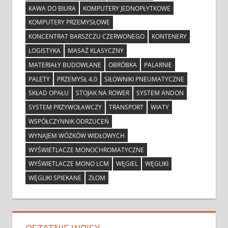
KAWA DO BIURA
KOMPUTERY JEDNOPŁYTKOWE
KOMPUTERY PRZEMYSŁOWE
KONCENTRAT BARSZCZU CZERWONEGO
KONTENERY
LOGISTYKA
MASAŻ KLASYCZNY
MATERIAŁY BUDOWLANE
OBRÓBKA
PALARNIE
PALETY
PRZEMYSŁ 4.0
SIŁOWNIKI PNEUMATYCZNE
SKŁAD OPAŁU
STOJAK NA ROWER
SYSTEM ANDON
SYSTEM PRZYWOŁAWCZY
TRANSPORT
WIATY
WSPÓŁCZYNNIK ODRZUCEŃ
WYNAJEM WÓZKÓW WIDŁOWYCH
WYŚWIETLACZE MONOCHROMATYCZNE
WYŚWIETLACZE MONO LCM
WĘGIEL
WĘGLIKI
WĘGLIKI SPIEKANE
ZŁOM