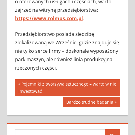
o oferowanych usługach i częściach, warto
zajrzeć na witrynę przedsiębiorstwa:
https://www.rolmus.com.pl
.
Przedsiębiorstwo posiada siedzibę
zlokalizowaną we Wrześnie, gdzie znajduje się
nie tylko serce firmy – doskonale wyposażony
park maszyn, ale również linia produkcyjna
rzeczonych części.
Nawigacja
Previous
Pojemniki z tworzywa sztucznego – warto w nie
Post:
inwestować
wpisu
Next
Bardzo trudne badania
Post:
Search