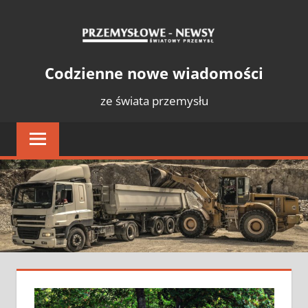
Skip
PRZE
to
content
NEWS
Światowy
Codzienne nowe wiadomości
Przemysł
ze świata przemysłu