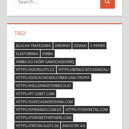
Search
for:
TAGI
BLACHA TRAPEZOWA
DREWNO
DZIAŁKI
E-PAPIER
ELEKTORNIKA
FARBA
FARBA DO SKÓRY SAMOCHODOWEJ
HTTPS://AZURSLOTS.CZ
HTTPS://BONUS-B7CASINO.NL/
HTTPS://GIOCACHICKEN.COM/E-UNA-TRUFFA
HTTPS://HELLSPINOSTERREICH.AT
HTTPS://PT-22BET.COM
HTTPS://SAFECASINOESPANA.COM
HTTPS://SPINANDO.COM.ES
HTTPS://TONYBETNL.COM
HTTPS://TONYBETPARTNERS.COM
HTTPS://TRITON-SLOTS.SK
INDUSTRY 4.0