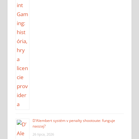
D’Alembert systém v penalty shootoute: funguje
naozaj?
26 lipca, 2026