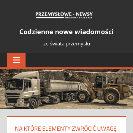
Skip
PRZE
to
content
NEWS
Światowy
Codzienne nowe wiadomości
Przemysł
ze świata przemysłu
NA KTÓRE ELEMENTY ZWRÓCIĆ UWAGĘ