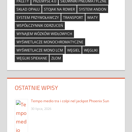
PALETY
PRZEMYSŁ 4.0
SIŁOWNIKI PNEUMATYCZNE
SKŁAD OPAŁU
STOJAK NA ROWER
SYSTEM ANDON
SYSTEM PRZYWOŁAWCZY
TRANSPORT
WIATY
WSPÓŁCZYNNIK ODRZUCEŃ
WYNAJEM WÓZKÓW WIDŁOWYCH
WYŚWIETLACZE MONOCHROMATYCZNE
WYŚWIETLACZE MONO LCM
WĘGIEL
WĘGLIKI
WĘGLIKI SPIEKANE
ZŁOM
OSTATNIE WPISY
Tempo medio tra i colpi nel jackpot Phoenix Sun
30 lipca, 2026