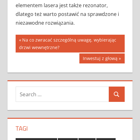
elementem lasera jest także rezonator,
dlatego też warto postawić na sprawdzone i
niezawodne rozwiązania.
Nawigacja
Previous
Na co zwracać szczególną uwagę, wybierając
Post:
drzwi wewnętrzne?
wpisu
Next
Inwestuj z głową
Post:
Search
Search
for:
TAGI