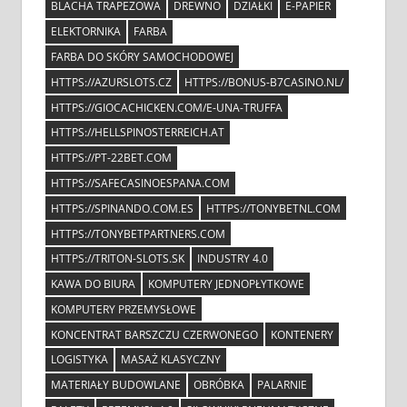
BLACHA TRAPEZOWA
DREWNO
DZIAŁKI
E-PAPIER
ELEKTORNIKA
FARBA
FARBA DO SKÓRY SAMOCHODOWEJ
HTTPS://AZURSLOTS.CZ
HTTPS://BONUS-B7CASINO.NL/
HTTPS://GIOCACHICKEN.COM/E-UNA-TRUFFA
HTTPS://HELLSPINOSTERREICH.AT
HTTPS://PT-22BET.COM
HTTPS://SAFECASINOESPANA.COM
HTTPS://SPINANDO.COM.ES
HTTPS://TONYBETNL.COM
HTTPS://TONYBETPARTNERS.COM
HTTPS://TRITON-SLOTS.SK
INDUSTRY 4.0
KAWA DO BIURA
KOMPUTERY JEDNOPŁYTKOWE
KOMPUTERY PRZEMYSŁOWE
KONCENTRAT BARSZCZU CZERWONEGO
KONTENERY
LOGISTYKA
MASAŻ KLASYCZNY
MATERIAŁY BUDOWLANE
OBRÓBKA
PALARNIE