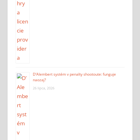
D’Alembert systém v penalty shootoute: funguje
naozaj?
26 lipca, 2026