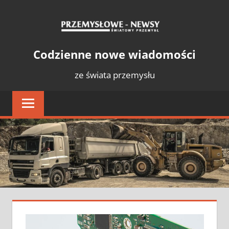
Skip
PRZE
to
content
NEWS
Światowy
Codzienne nowe wiadomości
Przemysł
ze świata przemysłu