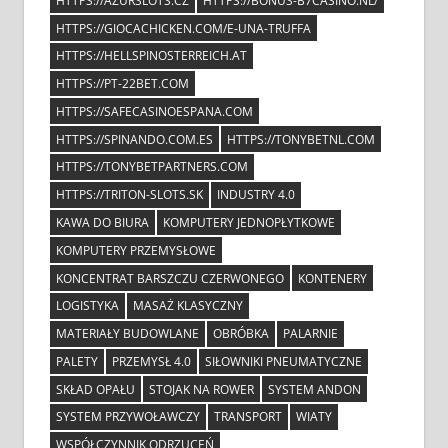
HTTPS://AZURSLOTS.CZ
HTTPS://BONUS-B7CASINO.NL/
HTTPS://GIOCACHICKEN.COM/E-UNA-TRUFFA
HTTPS://HELLSPINOSTERREICH.AT
HTTPS://PT-22BET.COM
HTTPS://SAFECASINOESPANA.COM
HTTPS://SPINANDO.COM.ES
HTTPS://TONYBETNL.COM
HTTPS://TONYBETPARTNERS.COM
HTTPS://TRITON-SLOTS.SK
INDUSTRY 4.0
KAWA DO BIURA
KOMPUTERY JEDNOPŁYTKOWE
KOMPUTERY PRZEMYSŁOWE
KONCENTRAT BARSZCZU CZERWONEGO
KONTENERY
LOGISTYKA
MASAŻ KLASYCZNY
MATERIAŁY BUDOWLANE
OBRÓBKA
PALARNIE
PALETY
PRZEMYSŁ 4.0
SIŁOWNIKI PNEUMATYCZNE
SKŁAD OPAŁU
STOJAK NA ROWER
SYSTEM ANDON
SYSTEM PRZYWOŁAWCZY
TRANSPORT
WIATY
WSPÓŁCZYNNIK ODRZUCEŃ