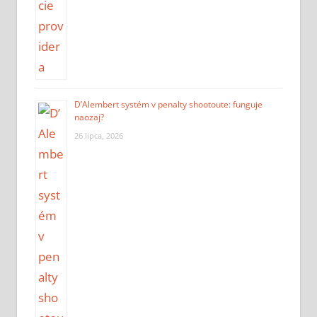
D’Alembert systém v penalty shootoute: funguje
naozaj?
26 lipca, 2026