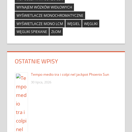
WYNAJEM WÓZKÓW WIDŁOWYCH
WYŚWIETLACZE MONOCHROMATYCZNE
WYŚWIETLACZE MONO LCM
WĘGIEL
WĘGLIKI
WĘGLIKI SPIEKANE
ZŁOM
OSTATNIE WPISY
Tempo medio tra i colpi nel jackpot Phoenix Sun
30 lipca, 2026