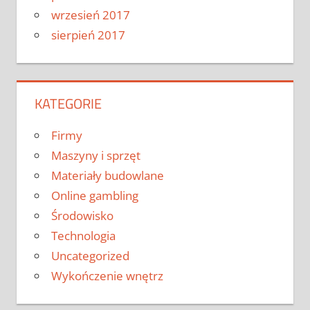
wrzesień 2017
sierpień 2017
KATEGORIE
Firmy
Maszyny i sprzęt
Materiały budowlane
Online gambling
Środowisko
Technologia
Uncategorized
Wykończenie wnętrz