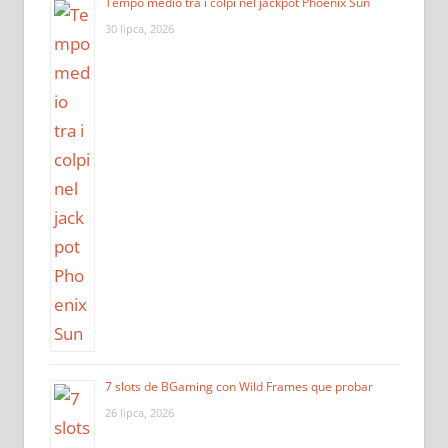
Tempo medio tra i colpi nel jackpot Phoenix Sun
30 lipca, 2026
7 slots de BGaming con Wild Frames que probar
26 lipca, 2026