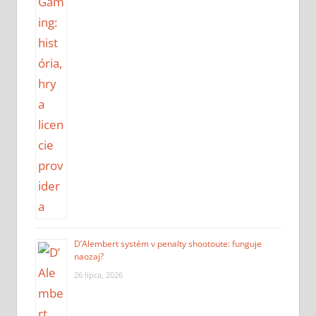
D’Alembert systém v penalty shootoute: funguje
naozaj?
26 lipca, 2026