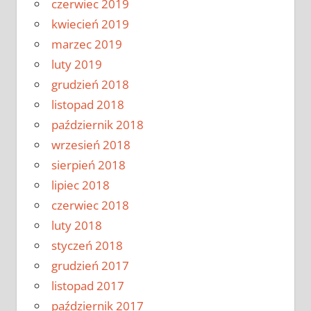
czerwiec 2019
kwiecień 2019
marzec 2019
luty 2019
grudzień 2018
listopad 2018
październik 2018
wrzesień 2018
sierpień 2018
lipiec 2018
czerwiec 2018
luty 2018
styczeń 2018
grudzień 2017
listopad 2017
październik 2017