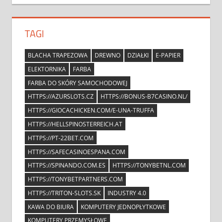
TAGI
BLACHA TRAPEZOWA
DREWNO
DZIAŁKI
E-PAPIER
ELEKTORNIKA
FARBA
FARBA DO SKÓRY SAMOCHODOWEJ
HTTPS://AZURSLOTS.CZ
HTTPS://BONUS-B7CASINO.NL/
HTTPS://GIOCACHICKEN.COM/E-UNA-TRUFFA
HTTPS://HELLSPINOSTERREICH.AT
HTTPS://PT-22BET.COM
HTTPS://SAFECASINOESPANA.COM
HTTPS://SPINANDO.COM.ES
HTTPS://TONYBETNL.COM
HTTPS://TONYBETPARTNERS.COM
HTTPS://TRITON-SLOTS.SK
INDUSTRY 4.0
KAWA DO BIURA
KOMPUTERY JEDNOPŁYTKOWE
KOMPUTERY PRZEMYSŁOWE