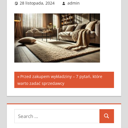
28 listopada, 2024
admin
Nawigacja
Previous
Przed zakupem wykładziny – 7 pytań, które
Post:
warto zadać sprzedawcy
wpisu
Search
Search
for: