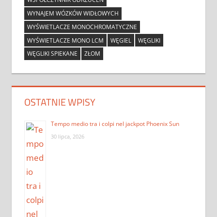
WYNAJEM WÓZKÓW WIDŁOWYCH
WYŚWIETLACZE MONOCHROMATYCZNE
WYŚWIETLACZE MONO LCM
WĘGIEL
WĘGLIKI
WĘGLIKI SPIEKANE
ZŁOM
OSTATNIE WPISY
Tempo medio tra i colpi nel jackpot Phoenix Sun
30 lipca, 2026