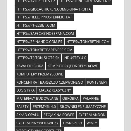
HTTPS://AZURSLOTS.CZ
HTTPS://BONUS-B7CASINO.NL/
HTTPS://GIOCACHICKEN.COM/E-UNA-TRUFFA
HTTPS://HELLSPINOSTERREICH.AT
HTTPS://PT-22BET.COM
HTTPS://SAFECASINOESPANA.COM
HTTPS://SPINANDO.COM.ES
HTTPS://TONYBETNL.COM
HTTPS://TONYBETPARTNERS.COM
HTTPS://TRITON-SLOTS.SK
INDUSTRY 4.0
KAWA DO BIURA
KOMPUTERY JEDNOPŁYTKOWE
KOMPUTERY PRZEMYSŁOWE
KONCENTRAT BARSZCZU CZERWONEGO
KONTENERY
LOGISTYKA
MASAŻ KLASYCZNY
MATERIAŁY BUDOWLANE
OBRÓBKA
PALARNIE
PALETY
PRZEMYSŁ 4.0
SIŁOWNIKI PNEUMATYCZNE
SKŁAD OPAŁU
STOJAK NA ROWER
SYSTEM ANDON
SYSTEM PRZYWOŁAWCZY
TRANSPORT
WIATY
WSPÓŁCZYNNIK ODRZUCEŃ