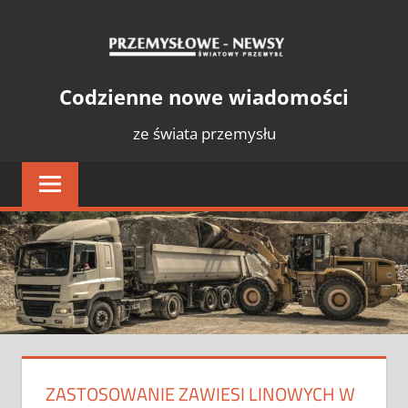
Skip
PRZE
to
content
NEWS
Światowy
Codzienne nowe wiadomości
Przemysł
ze świata przemysłu
ZASTOSOWANIE ZAWIESI LINOWYCH W