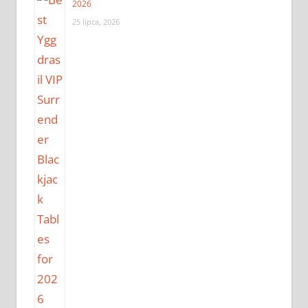
2026
25 lipca, 2026