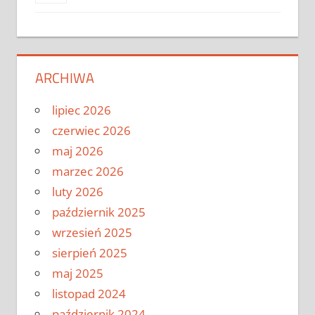
ARCHIWA
lipiec 2026
czerwiec 2026
maj 2026
marzec 2026
luty 2026
październik 2025
wrzesień 2025
sierpień 2025
maj 2025
listopad 2024
październik 2024