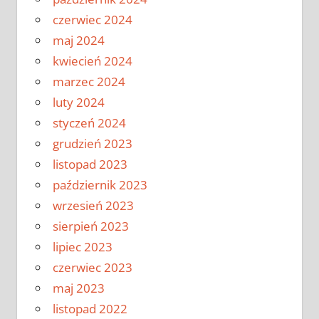
czerwiec 2024
maj 2024
kwiecień 2024
marzec 2024
luty 2024
styczeń 2024
grudzień 2023
listopad 2023
październik 2023
wrzesień 2023
sierpień 2023
lipiec 2023
czerwiec 2023
maj 2023
listopad 2022