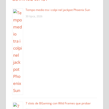
Tempo medio tra i colpi nel jackpot Phoenix Sun
30 lipca, 2026
7 slots de BGaming con Wild Frames que probar