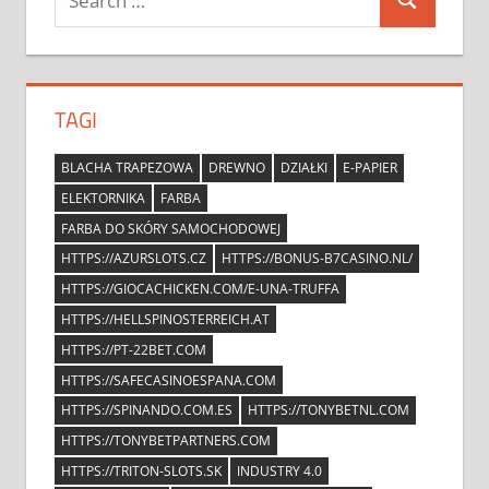
Search
for:
TAGI
BLACHA TRAPEZOWA
DREWNO
DZIAŁKI
E-PAPIER
ELEKTORNIKA
FARBA
FARBA DO SKÓRY SAMOCHODOWEJ
HTTPS://AZURSLOTS.CZ
HTTPS://BONUS-B7CASINO.NL/
HTTPS://GIOCACHICKEN.COM/E-UNA-TRUFFA
HTTPS://HELLSPINOSTERREICH.AT
HTTPS://PT-22BET.COM
HTTPS://SAFECASINOESPANA.COM
HTTPS://SPINANDO.COM.ES
HTTPS://TONYBETNL.COM
HTTPS://TONYBETPARTNERS.COM
HTTPS://TRITON-SLOTS.SK
INDUSTRY 4.0