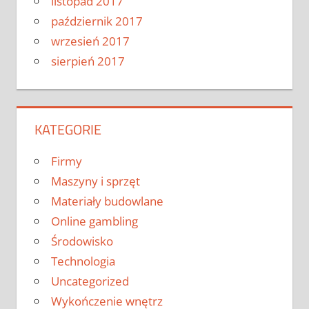
listopad 2017
październik 2017
wrzesień 2017
sierpień 2017
KATEGORIE
Firmy
Maszyny i sprzęt
Materiały budowlane
Online gambling
Środowisko
Technologia
Uncategorized
Wykończenie wnętrz