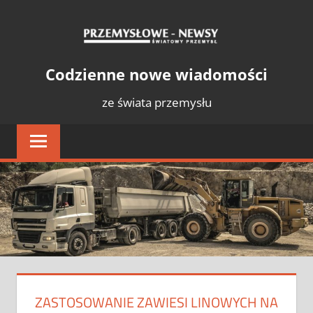
Skip
PRZE
to
content
NEWS
Światowy
Codzienne nowe wiadomości
Przemysł
ze świata przemysłu
ZASTOSOWANIE ZAWIESI LINOWYCH NA