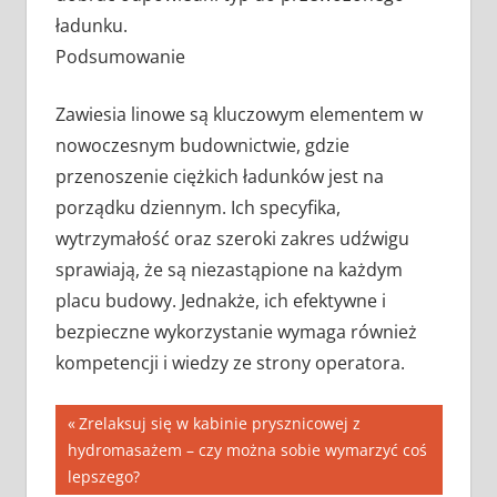
ładunku.
Podsumowanie
Zawiesia linowe są kluczowym elementem w
nowoczesnym budownictwie, gdzie
przenoszenie ciężkich ładunków jest na
porządku dziennym. Ich specyfika,
wytrzymałość oraz szeroki zakres udźwigu
sprawiają, że są niezastąpione na każdym
placu budowy. Jednakże, ich efektywne i
bezpieczne wykorzystanie wymaga również
kompetencji i wiedzy ze strony operatora.
Nawigacja
Previous
Zrelaksuj się w kabinie prysznicowej z
Post:
hydromasażem – czy można sobie wymarzyć coś
wpisu
lepszego?