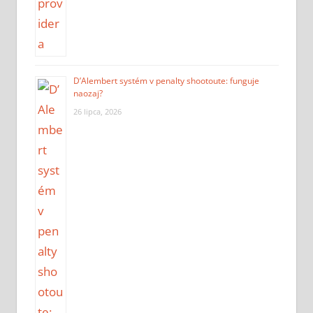
D’Alembert systém v penalty shootoute: funguje
naozaj?
26 lipca, 2026