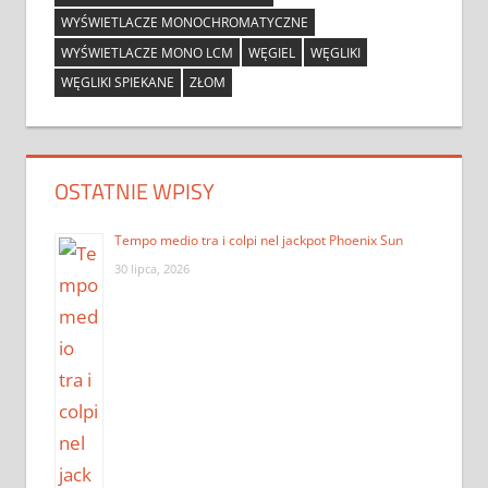
WYŚWIETLACZE MONOCHROMATYCZNE
WYŚWIETLACZE MONO LCM
WĘGIEL
WĘGLIKI
WĘGLIKI SPIEKANE
ZŁOM
OSTATNIE WPISY
Tempo medio tra i colpi nel jackpot Phoenix Sun
30 lipca, 2026