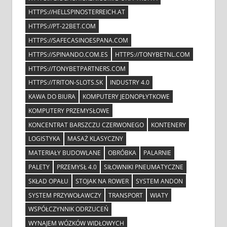
HTTPS://HELLSPINOSTERREICH.AT
HTTPS://PT-22BET.COM
HTTPS://SAFECASINOESPANA.COM
HTTPS://SPINANDO.COM.ES
HTTPS://TONYBETNL.COM
HTTPS://TONYBETPARTNERS.COM
HTTPS://TRITON-SLOTS.SK
INDUSTRY 4.0
KAWA DO BIURA
KOMPUTERY JEDNOPŁYTKOWE
KOMPUTERY PRZEMYSŁOWE
KONCENTRAT BARSZCZU CZERWONEGO
KONTENERY
LOGISTYKA
MASAŻ KLASYCZNY
MATERIAŁY BUDOWLANE
OBRÓBKA
PALARNIE
PALETY
PRZEMYSŁ 4.0
SIŁOWNIKI PNEUMATYCZNE
SKŁAD OPAŁU
STOJAK NA ROWER
SYSTEM ANDON
SYSTEM PRZYWOŁAWCZY
TRANSPORT
WIATY
WSPÓŁCZYNNIK ODRZUCEŃ
WYNAJEM WÓZKÓW WIDŁOWYCH