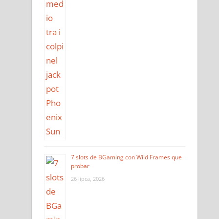
7 slots de BGaming con Wild Frames que
probar
26 lipca, 2026