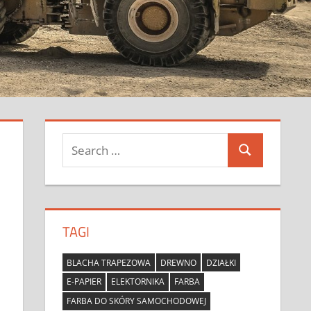
Search
Search
for:
TAGI
BLACHA TRAPEZOWA
DREWNO
DZIAŁKI
E-PAPIER
ELEKTORNIKA
FARBA
FARBA DO SKÓRY SAMOCHODOWEJ