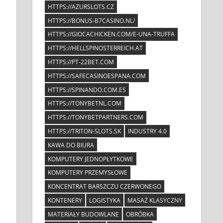
HTTPS://AZURSLOTS.CZ
HTTPS://BONUS-B7CASINO.NL/
HTTPS://GIOCACHICKEN.COM/E-UNA-TRUFFA
HTTPS://HELLSPINOSTERREICH.AT
HTTPS://PT-22BET.COM
HTTPS://SAFECASINOESPANA.COM
HTTPS://SPINANDO.COM.ES
HTTPS://TONYBETNL.COM
HTTPS://TONYBETPARTNERS.COM
HTTPS://TRITON-SLOTS.SK
INDUSTRY 4.0
KAWA DO BIURA
KOMPUTERY JEDNOPŁYTKOWE
KOMPUTERY PRZEMYSŁOWE
KONCENTRAT BARSZCZU CZERWONEGO
KONTENERY
LOGISTYKA
MASAŻ KLASYCZNY
MATERIAŁY BUDOWLANE
OBRÓBKA