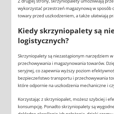
Z drugiej strony, skrzyniopalety umożliwiają 
wykorzystać przestrzeń magazynową w sposób op
towary przed uszkodzeniem, a także ułatwiają 
Kiedy skrzyniopalety są n
logistycznych?
Skrzyniopalety są niezastąpionym narzędziem w o
przechowywania i magazynowania towarów. Dzięk
seryjnej, co zapewnia wyższy poziom efektywnoś
bezpieczeństwo transportu i przechowywania to
które odpornie na uszkodzenia mechaniczne i cz
Korzystając z skrzyniopalet, możesz szybciej i ef
konsumpcję. Ponadto skrzyniopalety są wygodne w
dokładne określenie ich położenia, dzięki czemu