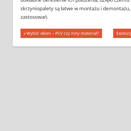
skrzyniopalety są łatwe w montażu i demontażu, 
zastosowań.
Nawigacja
Previous
Next
Wybór okien – PCV czy inny materiał?
Ewoluc
Post:
Post:
wpisu