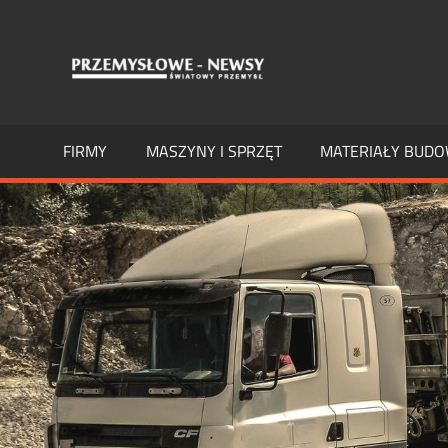
Skip
to
PRZEMY
Światowy
content
Przemysł
NEWSY
FIRMY
MASZYNY I SPRZĘT
MATERIAŁY BUD