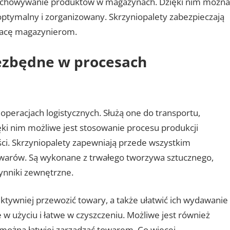
przechowywanie produktów w magazynach. Dzięki nim można
tymalny i zorganizowany. Skrzyniopalety zabezpieczają
pracę magazynierom.
iezbędne w procesach
peracjach logistycznych. Służą one do transportu,
i nim możliwe jest stosowanie procesu produkcji
ci. Skrzyniopalety zapewniają przede wszystkim
warów. Są wykonane z trwałego tworzywa sztucznego,
ynniki zewnętrzne.
ektywniej przewozić towary, a także ułatwić ich wydawanie 
 użyciu i łatwe w czyszczeniu. Możliwe jest również
 można łatwiej zarządzać towarem. Co więcej,