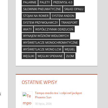
PALARNIE
PALETY
PRZEMYSŁ 4.0
SIŁOWNIKI PNEUMATYCZNE
SKŁAD OPAŁU
STOJAK NA ROWER
SYSTEM ANDON
SYSTEM PRZYWOŁAWCZY
TRANSPORT
WIATY
WSPÓŁCZYNNIK ODRZUCEŃ
WYNAJEM WÓZKÓW WIDŁOWYCH
WYŚWIETLACZE MONOCHROMATYCZNE
WYŚWIETLACZE MONO LCM
WĘGIEL
WĘGLIKI
WĘGLIKI SPIEKANE
ZŁOM
OSTATNIE WPISY
Tempo medio tra i colpi nel jackpot
i
Phoenix Sun
30 lipca, 2026