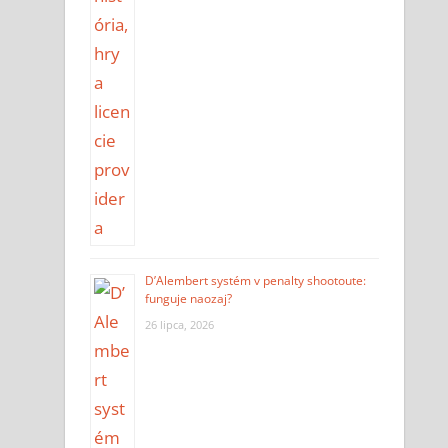
D’Alembert systém v penalty shootoute:
funguje naozaj?
26 lipca, 2026