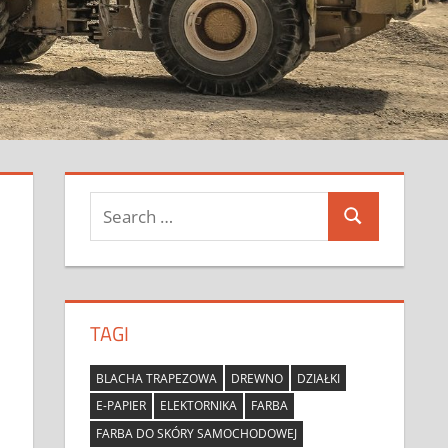
Search
Search
for:
TAGI
BLACHA TRAPEZOWA
DREWNO
DZIAŁKI
E-PAPIER
ELEKTORNIKA
FARBA
FARBA DO SKÓRY SAMOCHODOWEJ