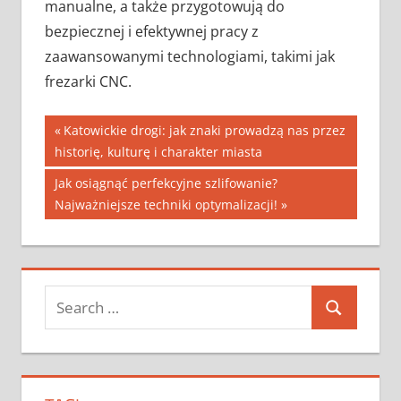
manualne, a także przygotowują do
bezpiecznej i efektywnej pracy z
zaawansowanymi technologiami, takimi jak
frezarki CNC.
Nawigacja
Previous
Katowickie drogi: jak znaki prowadzą nas przez
Post:
historię, kulturę i charakter miasta
wpisu
Next
Jak osiągnąć perfekcyjne szlifowanie?
Post:
Najważniejsze techniki optymalizacji!
Search
Search
for: