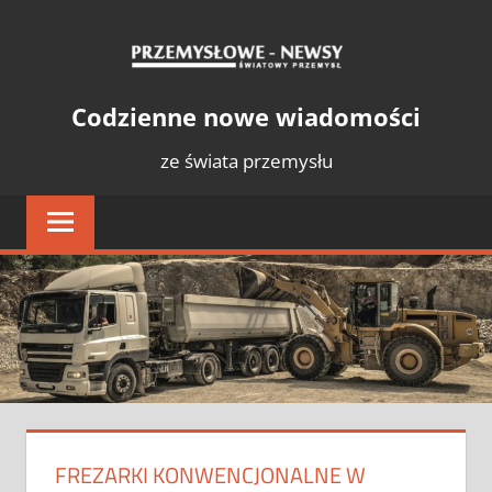
Skip
PRZE
to
content
NEWS
Światowy
Codzienne nowe wiadomości
Przemysł
ze świata przemysłu
FREZARKI KONWENCJONALNE W