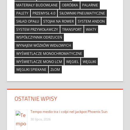
MATERIAŁY BUDOWLANE
OBRÓBKA
PALARNIE
PALETY
PRZEMYSŁ 4.0
SIŁOWNIKI PNEUMATYCZNE
SKŁAD OPAŁU
STOJAK NA ROWER
SYSTEM ANDON
SYSTEM PRZYWOŁAWCZY
TRANSPORT
WIATY
WSPÓŁCZYNNIK ODRZUCEŃ
WYNAJEM WÓZKÓW WIDŁOWYCH
WYŚWIETLACZE MONOCHROMATYCZNE
WYŚWIETLACZE MONO LCM
WĘGIEL
WĘGLIKI
WĘGLIKI SPIEKANE
ZŁOM
OSTATNIE WPISY
Tempo medio tra i colpi nel jackpot Phoenix Sun
30 lipca, 2026