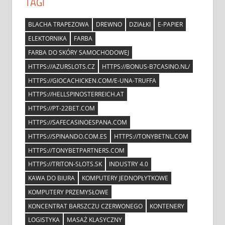
TAGI
BLACHA TRAPEZOWA
DREWNO
DZIAŁKI
E-PAPIER
ELEKTORNIKA
FARBA
FARBA DO SKÓRY SAMOCHODOWEJ
HTTPS://AZURSLOTS.CZ
HTTPS://BONUS-B7CASINO.NL/
HTTPS://GIOCACHICKEN.COM/E-UNA-TRUFFA
HTTPS://HELLSPINOSTERREICH.AT
HTTPS://PT-22BET.COM
HTTPS://SAFECASINOESPANA.COM
HTTPS://SPINANDO.COM.ES
HTTPS://TONYBETNL.COM
HTTPS://TONYBETPARTNERS.COM
HTTPS://TRITON-SLOTS.SK
INDUSTRY 4.0
KAWA DO BIURA
KOMPUTERY JEDNOPŁYTKOWE
KOMPUTERY PRZEMYSŁOWE
KONCENTRAT BARSZCZU CZERWONEGO
KONTENERY
LOGISTYKA
MASAŻ KLASYCZNY