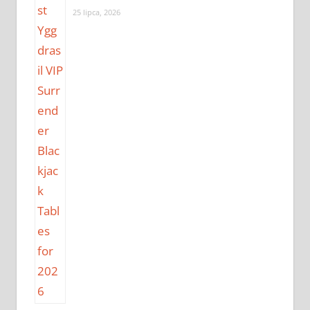
25 lipca, 2026