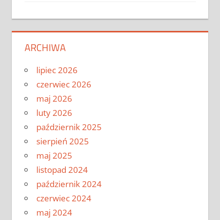
ARCHIWA
lipiec 2026
czerwiec 2026
maj 2026
luty 2026
październik 2025
sierpień 2025
maj 2025
listopad 2024
październik 2024
czerwiec 2024
maj 2024