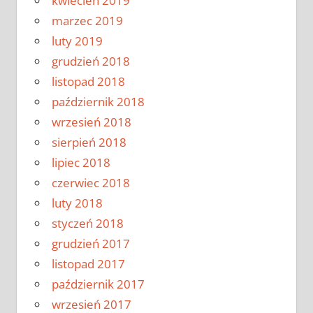
kwiecień 2019
marzec 2019
luty 2019
grudzień 2018
listopad 2018
październik 2018
wrzesień 2018
sierpień 2018
lipiec 2018
czerwiec 2018
luty 2018
styczeń 2018
grudzień 2017
listopad 2017
październik 2017
wrzesień 2017