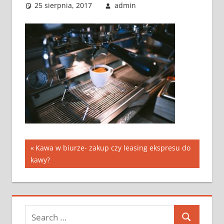
25 sierpnia, 2017
admin
Nawigacja
Previous
Kawa w biurze- zakup czy leasing ekspresu do
Post:
kawy?
wpisu
Search
Search