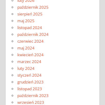
luty 2026
październik 2025
sierpień 2025
maj 2025
listopad 2024
październik 2024
czerwiec 2024
maj 2024
kwiecień 2024
marzec 2024
luty 2024
styczeń 2024
grudzień 2023
listopad 2023
październik 2023
wrzesień 2023