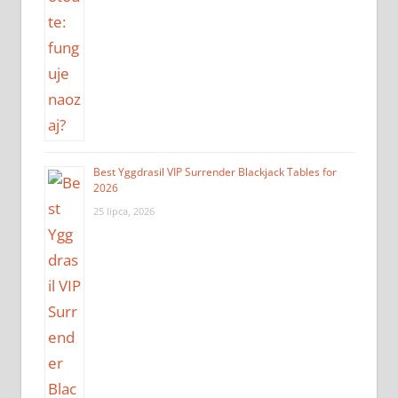
Best Yggdrasil VIP Surrender Blackjack Tables for
2026
25 lipca, 2026