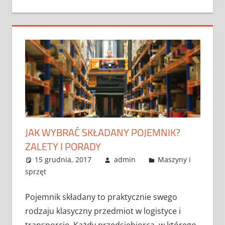
JAK WYBRAĆ SKŁADANY POJEMNIK?
ZALETY I PORADY
15 grudnia, 2017
admin
Maszyny i
sprzęt
Pojemnik składany to praktycznie swego
rodzaju klasyczny przedmiot w logistyce i