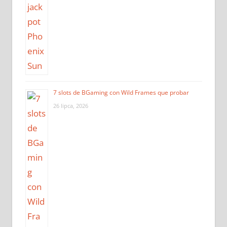
7 slots de BGaming con Wild Frames que probar
26 lipca, 2026