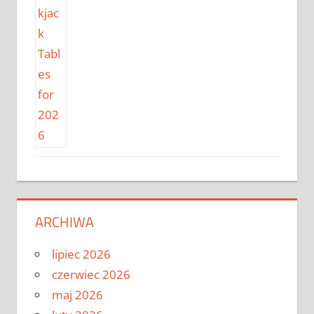
ARCHIWA
lipiec 2026
czerwiec 2026
maj 2026