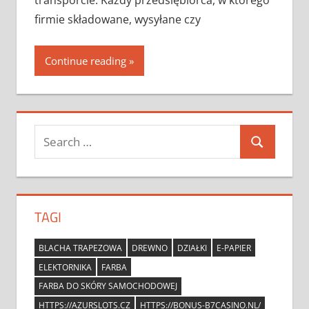
transporcie. Każdy przedsiębiorca, w którego
firmie składowane, wysyłane czy
Continue reading
Search
Search
for:
TAGI
BLACHA TRAPEZOWA
DREWNO
DZIAŁKI
E-PAPIER
ELEKTORNIKA
FARBA
FARBA DO SKÓRY SAMOCHODOWEJ
HTTPS://AZURSLOTS.CZ
HTTPS://BONUS-B7CASINO.NL/