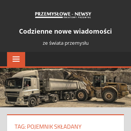
Skip
PRZE
to
content
NEWS
Światowy
Codzienne nowe wiadomości
Przemysł
ze świata przemysłu
TAG:
POJEMNIK SKŁADANY