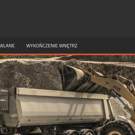
SŁOWE
OWLANE
WYKOŃCZENIE WNĘTRZ