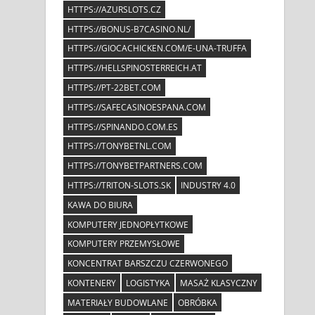
HTTPS://AZURSLOTS.CZ
HTTPS://BONUS-B7CASINO.NL/
HTTPS://GIOCACHICKEN.COM/E-UNA-TRUFFA
HTTPS://HELLSPINOSTERREICH.AT
HTTPS://PT-22BET.COM
HTTPS://SAFECASINOESPANA.COM
HTTPS://SPINANDO.COM.ES
HTTPS://TONYBETNL.COM
HTTPS://TONYBETPARTNERS.COM
HTTPS://TRITON-SLOTS.SK
INDUSTRY 4.0
KAWA DO BIURA
KOMPUTERY JEDNOPŁYTKOWE
KOMPUTERY PRZEMYSŁOWE
KONCENTRAT BARSZCZU CZERWONEGO
KONTENERY
LOGISTYKA
MASAŻ KLASYCZNY
MATERIAŁY BUDOWLANE
OBRÓBKA