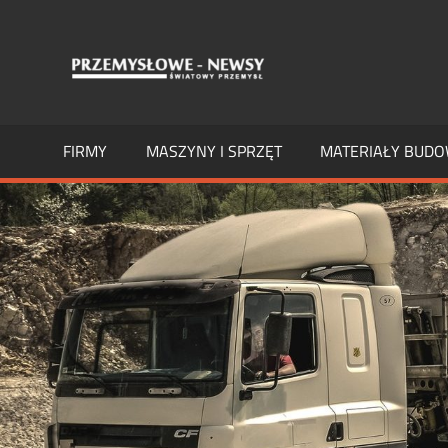
Skip
to
PRZEMY
Światowy
content
Przemysł
NEWSY
FIRMY
MASZYNY I SPRZĘT
MATERIAŁY BUD